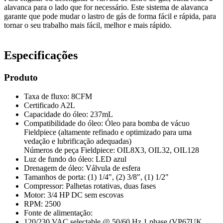
alavanca para o lado que for necessário. Este sistema de alavanca
garante que pode mudar o lastro de gás de forma fácil e rápida, para
tornar o seu trabalho mais fácil, melhor e mais rápido.
Especificações
Produto
Taxa de fluxo: 8CFM
Certificado A2L
Capacidade do óleo: 237mL
Compatibilidade do óleo: Óleo para bomba de vácuo
Fieldpiece (altamente refinado e optimizado para uma
vedação e lubrificação adequadas)
Números de peça Fieldpiece: OIL8X3, OIL32, OIL128
Luz de fundo do óleo: LED azul
Drenagem de óleo: Válvula de esfera
Tamanhos de porta: (1) 1/4", (2) 3/8", (1) 1/2"
Compressor: Palhetas rotativas, duas fases
Motor: 3/4 HP DC sem escovas
RPM: 2500
Fonte de alimentação:
120/230 VAC selectable @ 50/60 Hz 1 phase (VP67UK,