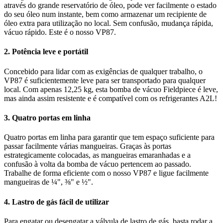
através do grande reservatório de óleo, pode ver facilmente o estado
do seu óleo num instante, bem como armazenar um recipiente de
óleo extra para utilização no local. Sem confusão, mudança rápida,
vácuo rápido. Este é o nosso VP87.
2. Potência leve e portátil
Concebido para lidar com as exigências de qualquer trabalho, o
VP87 é suficientemente leve para ser transportado para qualquer
local. Com apenas 12,25 kg, esta bomba de vácuo Fieldpiece é leve,
mas ainda assim resistente e é compatível com os refrigerantes A2L!
3. Quatro portas em linha
Quatro portas em linha para garantir que tem espaço suficiente para
passar facilmente várias mangueiras. Graças às portas
estrategicamente colocadas, as mangueiras emaranhadas e a
confusão à volta da bomba de vácuo pertencem ao passado.
Trabalhe de forma eficiente com o nosso VP87 e ligue facilmente
mangueiras de ¼", ⅜" e ½".
4. Lastro de gás fácil de utilizar
Para engatar ou desengatar a válvula de lastro de gás, basta rodar a