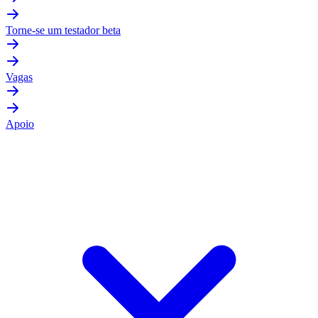
Torne-se um testador beta
Vagas
Apoio