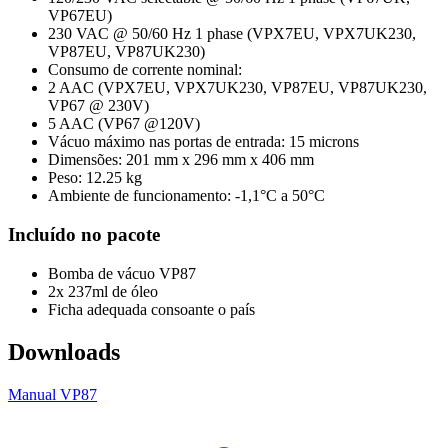
VP67EU)
230 VAC @ 50/60 Hz 1 phase (VPX7EU, VPX7UK230,
VP87EU, VP87UK230)
Consumo de corrente nominal:
2 AAC (VPX7EU, VPX7UK230, VP87EU, VP87UK230,
VP67 @ 230V)
5 AAC (VP67 @120V)
Vácuo máximo nas portas de entrada: 15 microns
Dimensões: 201 mm x 296 mm x 406 mm
Peso: 12.25 kg
Ambiente de funcionamento: -1,1°C a 50°C
Incluído no pacote
Bomba de vácuo VP87
2x 237ml de óleo
Ficha adequada consoante o país
Downloads
Manual VP87