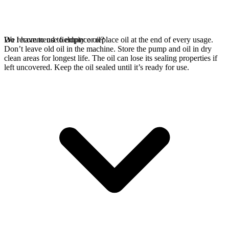
We recommend to empty or replace oil at the end of every usage.
Do I have to use fieldpiece oil?
Don’t leave old oil in the machine. Store the pump and oil in dry
clean areas for longest life. The oil can lose its sealing properties if
left uncovered. Keep the oil sealed until it’s ready for use.