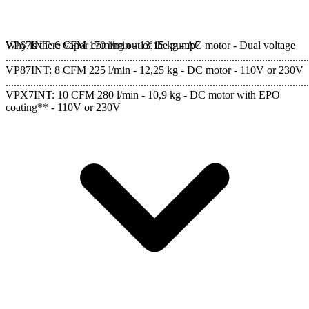
VP67INT: 6 CFM 170 l/min - 13,15 kg - AC motor - Dual voltage
Why is there vapor coming out of the pump?
..............................................................................................................
VP87INT: 8 CFM 225 l/min - 12,25 kg - DC motor - 110V or 230V
..............................................................................................................
VPX7INT: 10 CFM 280 l/min - 10,9 kg - DC motor with EPO
coating** - 110V or 230V