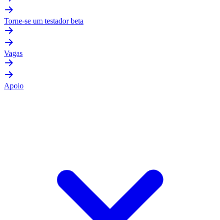
Torne-se um testador beta
Vagas
Apoio