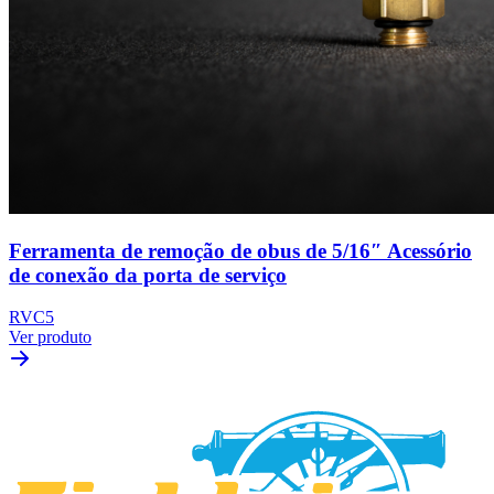
Ferramenta de remoção de obus de 5/16″ Acessório
de conexão da porta de serviço
RVC5
Ver produto