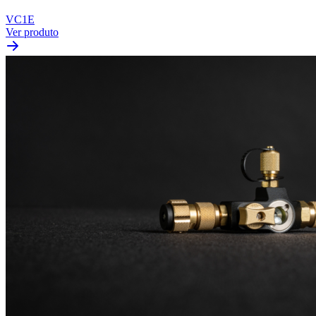
VC1E
Ver produto