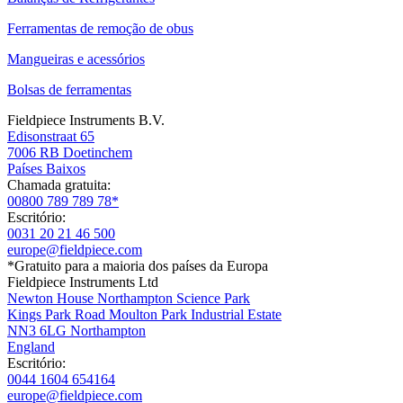
Ferramentas de remoção de obus
Mangueiras e acessórios
Bolsas de ferramentas
Fieldpiece Instruments B.V.
Edisonstraat 65
7006 RB Doetinchem
Países Baixos
Chamada gratuita:
00800 789 789 78*
Escritório:
0031 20 21 46 500
europe@fieldpiece.com
*Gratuito para a maioria dos países da Europa
Fieldpiece Instruments Ltd
Newton House Northampton Science Park
Kings Park Road Moulton Park Industrial Estate
NN3 6LG Northampton
England
Escritório:
0044 1604 654164
europe@fieldpiece.com