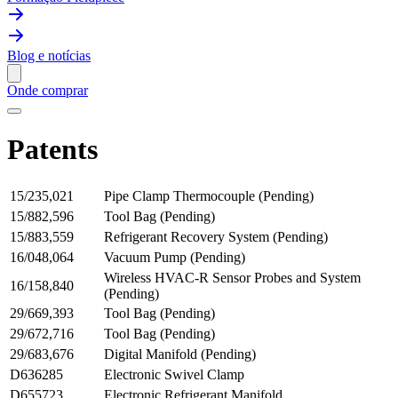
Blog e notícias
Onde comprar
Patents
15/235,021
Pipe Clamp Thermocouple (Pending)
15/882,596
Tool Bag (Pending)
15/883,559
Refrigerant Recovery System (Pending)
16/048,064
Vacuum Pump (Pending)
Wireless HVAC-R Sensor Probes and System
16/158,840
(Pending)
29/669,393
Tool Bag (Pending)
29/672,716
Tool Bag (Pending)
29/683,676
Digital Manifold (Pending)
D636285
Electronic Swivel Clamp
D655723
Electronic Refrigerant Manifold