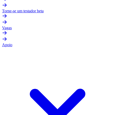
Torne-se um testador beta
Vagas
Apoio