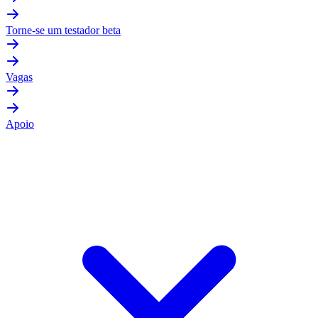
Torne-se um testador beta
Vagas
Apoio