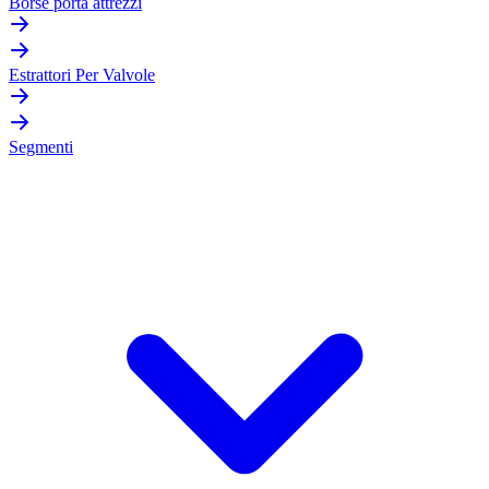
Borse porta attrezzi
Estrattori Per Valvole
Segmenti