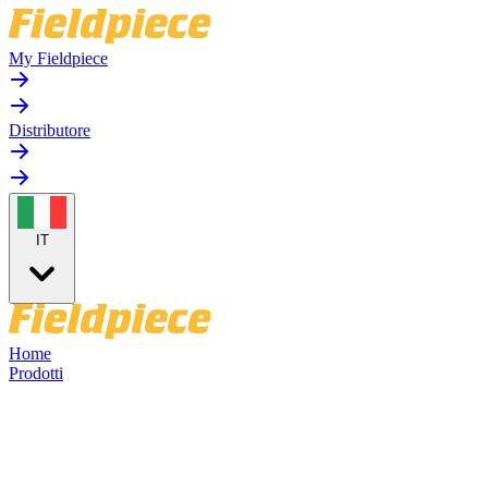
My Fieldpiece
Distributore
IT
Home
Prodotti