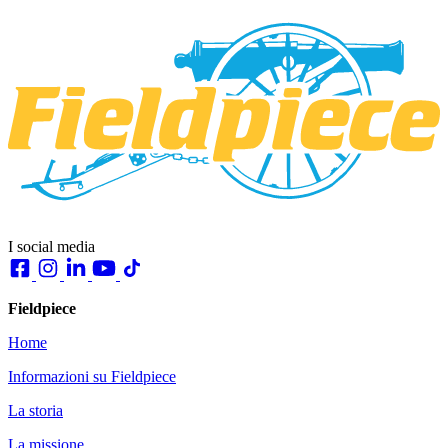
I social media
Fieldpiece
Home
Informazioni su Fieldpiece
La storia
La missione