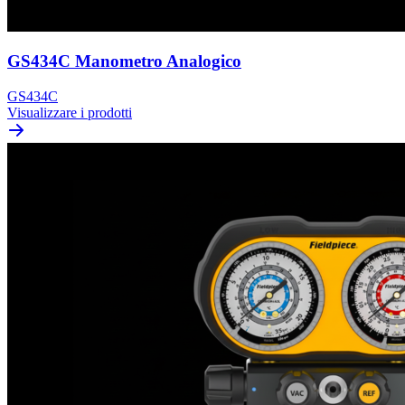
GS434C Manometro Analogico
GS434C
Visualizzare i prodotti