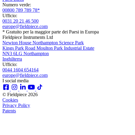
Numero verde:
00800 789 789 78*
Ufficio:
0031 20 21 46 500
europe@fieldpiece.com
* Gratuito per la maggior parte dei Paesi in Europa
Fieldpiece Instruments Ltd
Newton House Northampton Science Park
Kings Park Road Moulton Park Industrial Estate
NN3 6LG Northampton
Inghilterra
Ufficio:
0044 1604 654164
europe@fieldpiece.com
I social media
© Fieldpiece 2026
Cookies
Privacy Policy
Patents