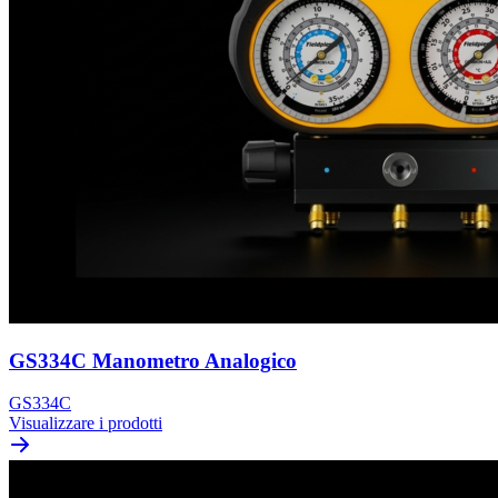
GS334C Manometro Analogico
GS334C
Visualizzare i prodotti