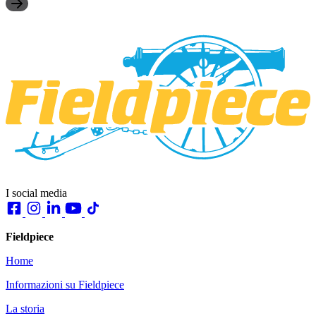
I social media
Fieldpiece
Home
Informazioni su Fieldpiece
La storia