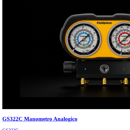
GS322C Manometro Analogico