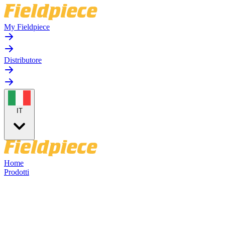
My Fieldpiece
Distributore
IT
Home
Prodotti