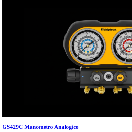
GS429C Manometro Analogico