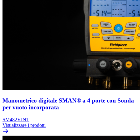
Manometrico digitale SMAN® a 4 porte con Sonda
per vuoto incorporata
SM482VINT
Visualizzare i prodotti