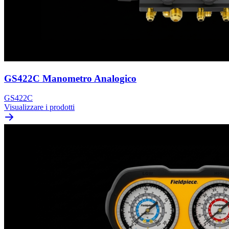
GS422C Manometro Analogico
GS422C
Visualizzare i prodotti