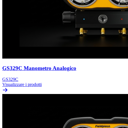
GS329C Manometro Analogico
GS329C
Visualizzare i prodotti