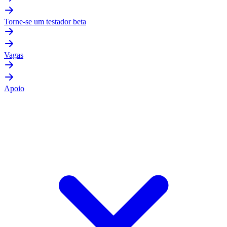
Torne-se um testador beta
Vagas
Apoio