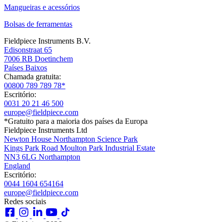
Mangueiras e acessórios
Bolsas de ferramentas
Fieldpiece Instruments B.V.
Edisonstraat 65
7006 RB Doetinchem
Países Baixos
Chamada gratuita:
00800 789 789 78*
Escritório:
0031 20 21 46 500
europe@fieldpiece.com
*Gratuito para a maioria dos países da Europa
Fieldpiece Instruments Ltd
Newton House Northampton Science Park
Kings Park Road Moulton Park Industrial Estate
NN3 6LG Northampton
England
Escritório:
0044 1604 654164
europe@fieldpiece.com
Redes sociais