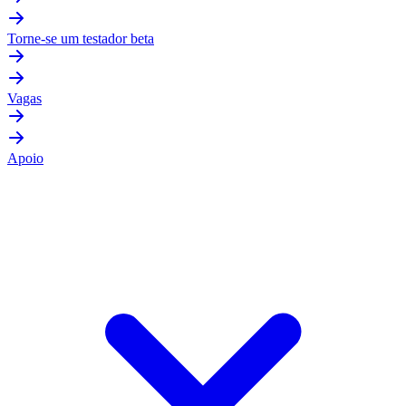
Torne-se um testador beta
Vagas
Apoio