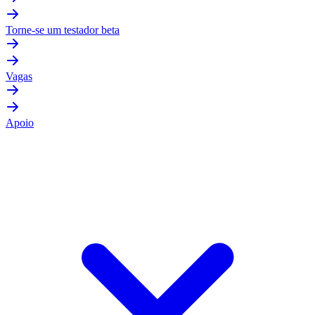
Torne-se um testador beta
Vagas
Apoio