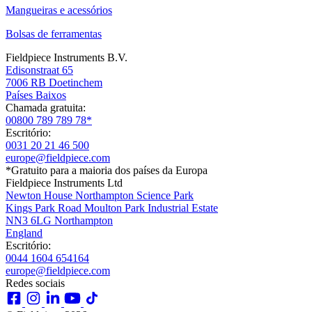
Mangueiras e acessórios
Bolsas de ferramentas
Fieldpiece Instruments B.V.
Edisonstraat 65
7006 RB Doetinchem
Países Baixos
Chamada gratuita:
00800 789 789 78*
Escritório:
0031 20 21 46 500
europe@fieldpiece.com
*Gratuito para a maioria dos países da Europa
Fieldpiece Instruments Ltd
Newton House Northampton Science Park
Kings Park Road Moulton Park Industrial Estate
NN3 6LG Northampton
England
Escritório:
0044 1604 654164
europe@fieldpiece.com
Redes sociais