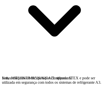
Sim, a máquina de recuperação Certificada ATEX e pode ser
Is the MR53INT/MR53UKK A2L approved?
utilizada em segurança com todos os sistemas de refrigerante A3.