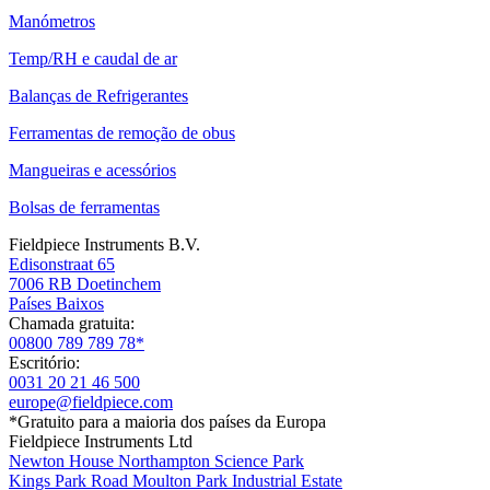
Manómetros
Temp/RH e caudal de ar
Balanças de Refrigerantes
Ferramentas de remoção de obus
Mangueiras e acessórios
Bolsas de ferramentas
Fieldpiece Instruments B.V.
Edisonstraat 65
7006 RB Doetinchem
Países Baixos
Chamada gratuita:
00800 789 789 78*
Escritório:
0031 20 21 46 500
europe@fieldpiece.com
*Gratuito para a maioria dos países da Europa
Fieldpiece Instruments Ltd
Newton House Northampton Science Park
Kings Park Road Moulton Park Industrial Estate