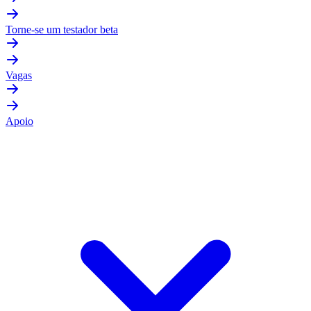
Torne-se um testador beta
Vagas
Apoio