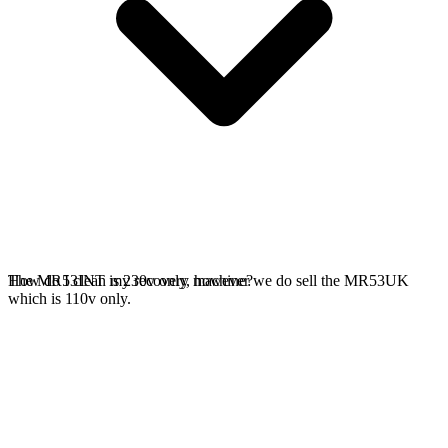
The MR53INT is 230v only, however we do sell the MR53UK
How do I clean my recovery machine?
which is 110v only.