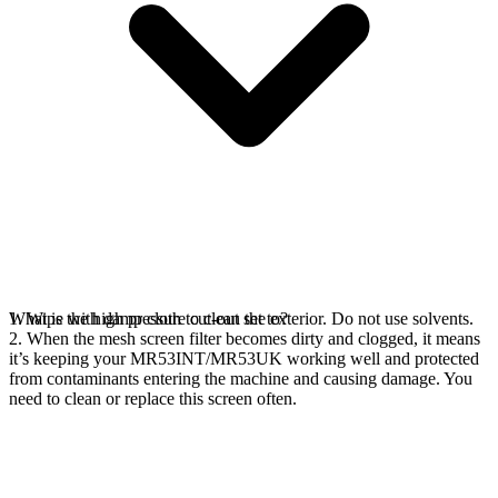
1. Wipe with damp cloth to clean the exterior. Do not use solvents.
What is the high pressure cut-out set to?
2. When the mesh screen filter becomes dirty and clogged, it means
it’s keeping your MR53INT/MR53UK working well and protected
from contaminants entering the machine and causing damage. You
need to clean or replace this screen often.