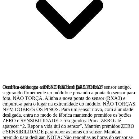
Certifica-te de que a DRX3 está desligada. Retira o sensor antigo,
Qual é a diferença entre o DRX3 e o DR58/DR82?
segurando firmemente no módulo e puxando a ponta do sensor para
fora. NÃO TORÇA. Alinha a nova ponta do sensor (RXA3) e
empurra-a para o lugar na extremidade do módulo. NÃO TORÇAS
NEM DOBRES OS PINOS. Para um sensor novo, com a unidade
desligada, entra no modo de fábrica mantendo premidos os botões
ZERO e SENSIBILIDADE > 5 segundos. Prima ZERO até
aparecer “2. Repor a vida útil do sensor”. Mantém premidos ZERO
e SENSIBILIDADE para repor as horas do sensor. Mantém
premido para desligar. NOTA: Não reponhas as horas do sensor se