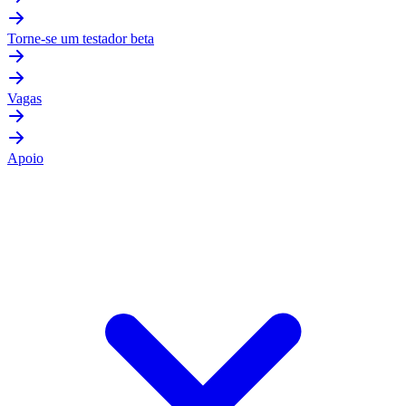
Torne-se um testador beta
Vagas
Apoio