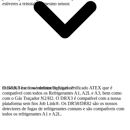
estiveres a reinstalar o mesmo sensor.
O DRX3 é o nosso detetor de fugas certificado ATEX que é
How do I use low/medium/high/turbo?
compatível com todos os Refrigerantes A1, A2L e A3, bem como
com o Gás Traçador N2/H2. O DRX3 é compatível com a nossa
plataforma sem fios Job Link®. Os DR58/DR82 são os nossos
detectores de fugas de refrigerantes comuns e são compatíveis com
todos os refrigerantes A1 e A2L.