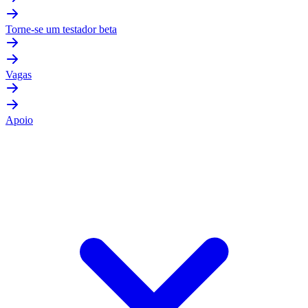
Torne-se um testador beta
Vagas
Apoio