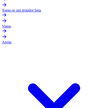
Torne-se um testador beta
Vagas
Apoio