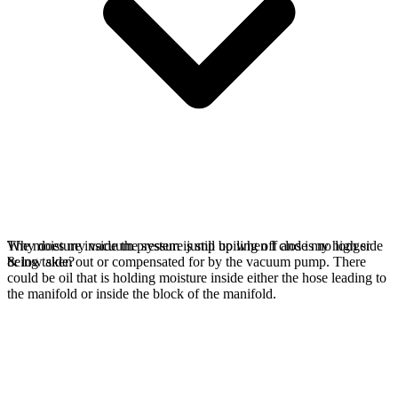
The moisture inside the system is still boiling off and is no longer
Why does my vacuum pressure jump up when I close my high side
being taken out or compensated for by the vacuum pump. There
& low side?
could be oil that is holding moisture inside either the hose leading to
the manifold or inside the block of the manifold.