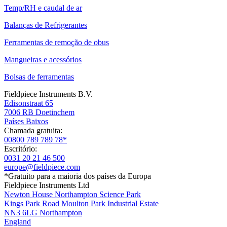
Temp/RH e caudal de ar
Balanças de Refrigerantes
Ferramentas de remoção de obus
Mangueiras e acessórios
Bolsas de ferramentas
Fieldpiece Instruments B.V.
Edisonstraat 65
7006 RB Doetinchem
Países Baixos
Chamada gratuita:
00800 789 789 78*
Escritório:
0031 20 21 46 500
europe@fieldpiece.com
*Gratuito para a maioria dos países da Europa
Fieldpiece Instruments Ltd
Newton House Northampton Science Park
Kings Park Road Moulton Park Industrial Estate
NN3 6LG Northampton
England