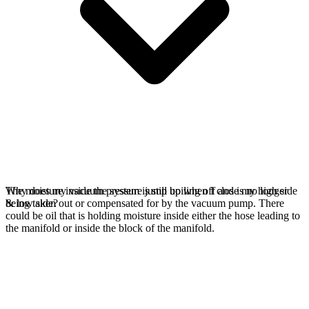
The moisture inside the system is still boiling off and is no longer
Why does my vacuum pressure jump up when I close my high side
being taken out or compensated for by the vacuum pump. There
& low side?
could be oil that is holding moisture inside either the hose leading to
the manifold or inside the block of the manifold.