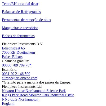
Temp/RH e caudal de ar
Balanças de Refrigerantes
Ferramentas de remoção de obus
Mangueiras e acessórios
Bolsas de ferramentas
Fieldpiece Instruments B.V.
Edisonstraat 65
7006 RB Doetinchem
Países Baixos
Chamada gratuita:
00800 789 789 78*
Escritório:
0031 20 21 46 500
europe@fieldpiece.com
*Gratuito para a maioria dos países da Europa
Fieldpiece Instruments Ltd
Newton House Northampton Science Park
Kings Park Road Moulton Park Industrial Estate
NN3 6LG Northampton
England