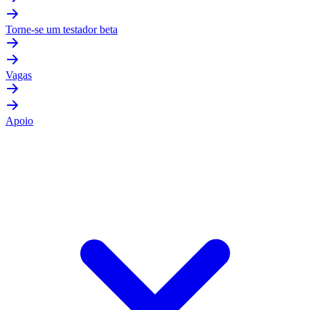
Torne-se um testador beta
Vagas
Apoio