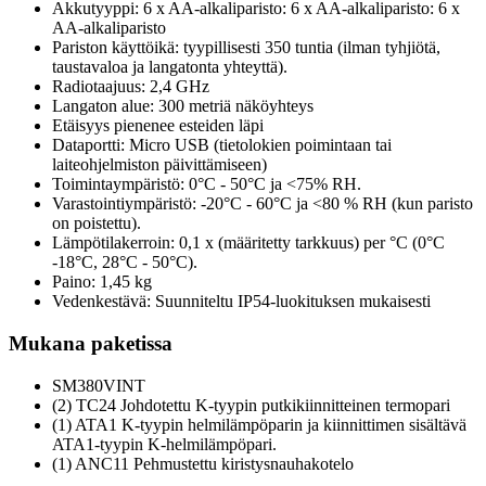
Akkutyyppi: 6 x AA-alkaliparisto: 6 x AA-alkaliparisto: 6 x
AA-alkaliparisto
Pariston käyttöikä: tyypillisesti 350 tuntia (ilman tyhjiötä,
taustavaloa ja langatonta yhteyttä).
Radiotaajuus: 2,4 GHz
Langaton alue: 300 metriä näköyhteys
Etäisyys pienenee esteiden läpi
Dataportti: Micro USB (tietolokien poimintaan tai
laiteohjelmiston päivittämiseen)
Toimintaympäristö: 0°C - 50°C ja <75% RH.
Varastointiympäristö: -20°C - 60°C ja <80 % RH (kun paristo
on poistettu).
Lämpötilakerroin: 0,1 x (määritetty tarkkuus) per °C (0°C
-18°C, 28°C - 50°C).
Paino: 1,45 kg
Vedenkestävä: Suunniteltu IP54-luokituksen mukaisesti
Mukana paketissa
SM380VINT
(2) TC24 Johdotettu K-tyypin putkikiinnitteinen termopari
(1) ATA1 K-tyypin helmilämpöparin ja kiinnittimen sisältävä
ATA1-tyypin K-helmilämpöpari.
(1) ANC11 Pehmustettu kiristysnauhakotelo