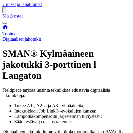
Uutiset ja tapahtumat
Mistä ostaa
Tuotteet
Digitaaliset jakotukit
SMAN® Kylmäaineen
jakotukki 3-porttinen l
Langaton
Fieldpiece tarjoaa uusinta tekniikkaa edustavia digitaalisia
jakotukkeja.
Tukee A1-, A2L- ja A3-kylmäaineita;
Integroidaan Job Link® -työkalujen kanssa;
Lämpötilakompensoitu järjestelmän tiiviystesti;
Säänkestävä ja raskas rakenne.
Digitaalinen jakotukkimme voi toimia monimutkaisten HVACR-