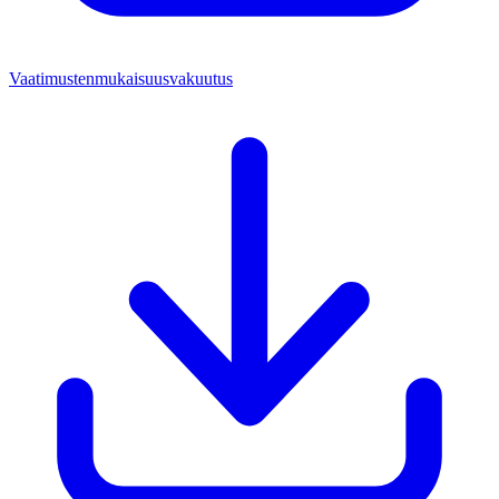
Vaatimustenmukaisuusvakuutus