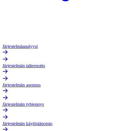
Järjestelmäanalyysi
Järjestelmän talteenotto
Järjestelmän asennus
Järjestelmän tyhjennys
Järjestelmän käytöstäpoisto