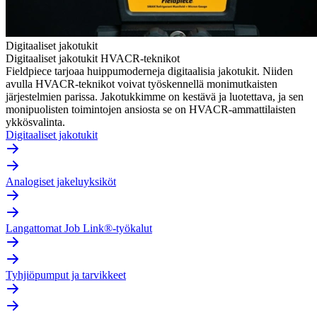
Digitaaliset jakotukit
Digitaaliset jakotukit HVACR-teknikot
Fieldpiece tarjoaa huippumoderneja digitaalisia jakotukit. Niiden
avulla HVACR-teknikot voivat työskennellä monimutkaisten
järjestelmien parissa. Jakotukkimme on kestävä ja luotettava, ja sen
monipuolisten toimintojen ansiosta se on HVACR-ammattilaisten
ykkösvalinta.
Digitaaliset jakotukit
Analogiset jakeluyksiköt
Langattomat Job Link®-työkalut
Tyhjiöpumput ja tarvikkeet