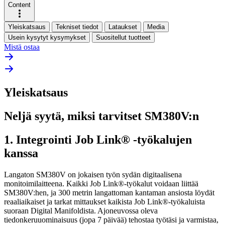
Content
Yleiskatsaus
Tekniset tiedot
Lataukset
Media
Usein kysytyt kysymykset
Suositellut tuotteet
Mistä ostaa
Yleiskatsaus
Neljä syytä, miksi tarvitset SM380V:n
1. Integrointi Job Link® -työkalujen
kanssa
Langaton SM380V on jokaisen työn sydän digitaalisena
monitoimilaitteena. Kaikki Job Link®-työkalut voidaan liittää
SM380V:hen, ja 300 metrin langattoman kantaman ansiosta löydät
reaaliaikaiset ja tarkat mittaukset kaikista Job Link®-työkaluista
suoraan Digital Manifoldista. Ajoneuvossa oleva
tiedonkeruuominaisuus (jopa 7 päivää) tehostaa työtäsi ja varmistaa,