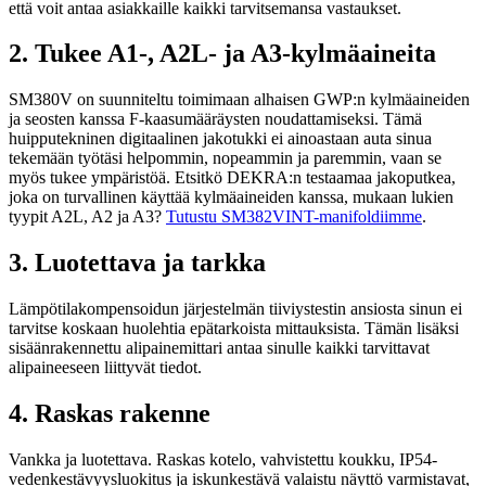
että voit antaa asiakkaille kaikki tarvitsemansa vastaukset.
2. Tukee A1-, A2L- ja A3-kylmäaineita
SM380V on suunniteltu toimimaan alhaisen GWP:n kylmäaineiden
ja seosten kanssa F-kaasumääräysten noudattamiseksi. Tämä
huipputekninen digitaalinen jakotukki ei ainoastaan auta sinua
tekemään työtäsi helpommin, nopeammin ja paremmin, vaan se
myös tukee ympäristöä. Etsitkö DEKRA:n testaamaa jakoputkea,
joka on turvallinen käyttää kylmäaineiden kanssa, mukaan lukien
tyypit A2L, A2 ja A3?
Tutustu SM382VINT-manifoldiimme
.
3. Luotettava ja tarkka
Lämpötilakompensoidun järjestelmän tiiviystestin ansiosta sinun ei
tarvitse koskaan huolehtia epätarkoista mittauksista. Tämän lisäksi
sisäänrakennettu alipainemittari antaa sinulle kaikki tarvittavat
alipaineeseen liittyvät tiedot.
4. Raskas rakenne
Vankka ja luotettava. Raskas kotelo, vahvistettu koukku, IP54-
vedenkestävyysluokitus ja iskunkestävä valaistu näyttö varmistavat,