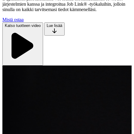
järjestelmien kanssa ja integroitua Job Link® -työkaluihin, jolloin
sinulla on kaikki tarvitsemasi tiedot kämmenelläsi.
Mistä ostaa
Katso tuotteen video
Lue lisää