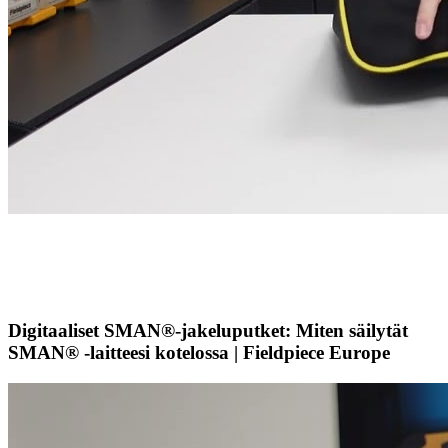
Digitaaliset SMAN®-jakeluputket: Miten säilytät
SMAN® -laitteesi kotelossa | Fieldpiece Europe