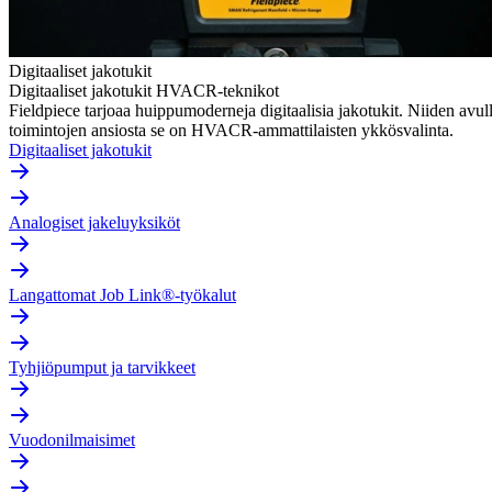
Digitaaliset jakotukit
Digitaaliset jakotukit HVACR-teknikot
Fieldpiece tarjoaa huippumoderneja digitaalisia jakotukit. Niiden av
toimintojen ansiosta se on HVACR-ammattilaisten ykkösvalinta.
Digitaaliset jakotukit
Analogiset jakeluyksiköt
Langattomat Job Link®-työkalut
Tyhjiöpumput ja tarvikkeet
Vuodonilmaisimet