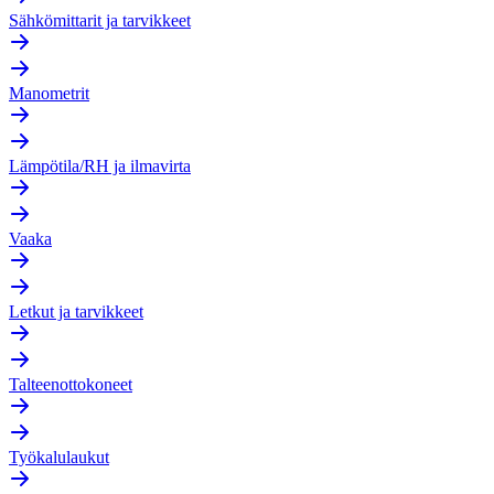
Sähkömittarit ja tarvikkeet
Manometrit
Lämpötila/RH ja ilmavirta
Vaaka
Letkut ja tarvikkeet
Talteenottokoneet
Työkalulaukut