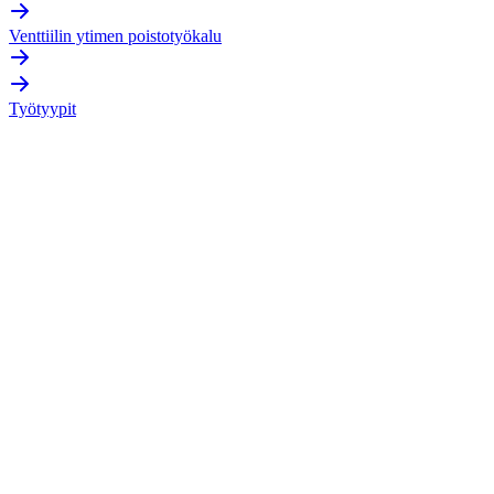
Venttiilin ytimen poistotyökalu
Työtyypit