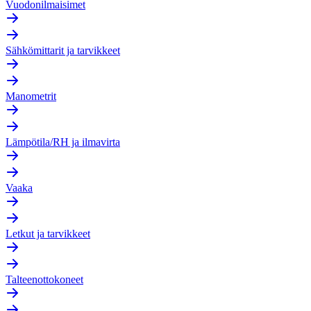
Vuodonilmaisimet
Sähkömittarit ja tarvikkeet
Manometrit
Lämpötila/RH ja ilmavirta
Vaaka
Letkut ja tarvikkeet
Talteenottokoneet