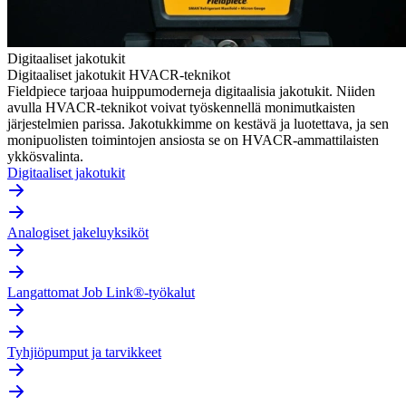
Digitaaliset jakotukit
Digitaaliset jakotukit HVACR-teknikot
Fieldpiece tarjoaa huippumoderneja digitaalisia jakotukit. Niiden
avulla HVACR-teknikot voivat työskennellä monimutkaisten
järjestelmien parissa. Jakotukkimme on kestävä ja luotettava, ja sen
monipuolisten toimintojen ansiosta se on HVACR-ammattilaisten
ykkösvalinta.
Digitaaliset jakotukit
Analogiset jakeluyksiköt
Langattomat Job Link®-työkalut
Tyhjiöpumput ja tarvikkeet