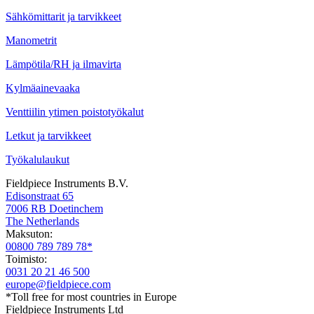
Sähkömittarit ja tarvikkeet
Manometrit
Lämpötila/RH ja ilmavirta
Kylmäainevaaka
Venttiilin ytimen poistotyökalut
Letkut ja tarvikkeet
Työkalulaukut
Fieldpiece Instruments B.V.
Edisonstraat 65
7006 RB Doetinchem
The Netherlands
Maksuton:
00800 789 789 78*
Toimisto:
0031 20 21 46 500
europe@fieldpiece.com
*Toll free for most countries in Europe
Fieldpiece Instruments Ltd