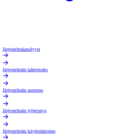
Järjestelmäanalyysi
Järjestelmän talteenotto
Järjestelmän asennus
Järjestelmän tyhjennys
Järjestelmän käytöstäpoisto