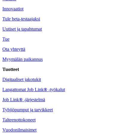
Innovaatiot
Tule beta-testaajaksi
Uutiset ja tapahtumat
Tue
Ota yhteyttä
Myymälän paikannus
Tuotteet
Digitaaliset jakotukit
Langattomat Job Link
®
-työkalut
Job Link
®
-järjestelmä
Tyhjiöpumput ja tarvikkeet
Talteenottokoneet
Vuodonilmaisimet