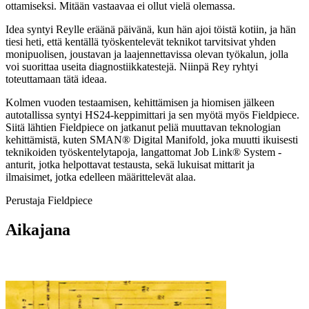
ottamiseksi. Mitään vastaavaa ei ollut vielä olemassa.
Idea syntyi Reylle eräänä päivänä, kun hän ajoi töistä kotiin, ja hän
tiesi heti, että kentällä työskentelevät teknikot tarvitsivat yhden
monipuolisen, joustavan ja laajennettavissa olevan työkalun, jolla
voi suorittaa useita diagnostiikkatestejä. Niinpä Rey ryhtyi
toteuttamaan tätä ideaa.
Kolmen vuoden testaamisen, kehittämisen ja hiomisen jälkeen
autotallissa syntyi HS24-keppimittari ja sen myötä myös Fieldpiece.
Siitä lähtien Fieldpiece on jatkanut peliä muuttavan teknologian
kehittämistä, kuten SMAN® Digital Manifold, joka muutti ikuisesti
teknikoiden työskentelytapoja, langattomat Job Link® System -
anturit, jotka helpottavat testausta, sekä lukuisat mittarit ja
ilmaisimet, jotka edelleen määrittelevät alaa.
Perustaja Fieldpiece
Aikajana