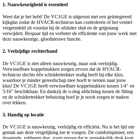
1. Nauwkeurigheid is essentieel
Weet dat je het hebt! De VC1GE is uitgerust met een geïntegreerd
kijkglas zodat de HVACR-technicus kan controleren of het ventiel
vergrendeld zit voordat hij de afsluiter sluit en de grijpstang
verwijdert. Bespaar tijd en verbeter de efficiëntie van jouw werk met
deze nauwkeurige, gloednieuwe functie.
2. Veelzijdige rechterhand
De VC1GE is niet alleen nauwkeurig, maar ook veelzijdig.
Verwisselbare koppelstukken zorgen ervoor dat de HVACR-
technicus slechts één schrädertrekker nodig heeft bij elke klus,
waardoor je minder gereedschap mee hoeft te nemen naar jouw
klus! De VC1GE heeft verwisselbare koppelstukken tussen 1/4" en
5/16" beschikbaar. En dankzij de o-ring afdichting tussen de fitting
en de schrädertrekker behuizing hoef je je nooit zorgen te maken
over lekken.
3. Handig op locatie
De VC1GE is nauwkeurig, veelzijdig en efficiënt. Nu is het tijd om
gemak aan deze vergelijking toe te voegen. De comfortspinner, een
draaiende, rubberen dop, zorgt ervoor dat je gemakkelijk druk kunt