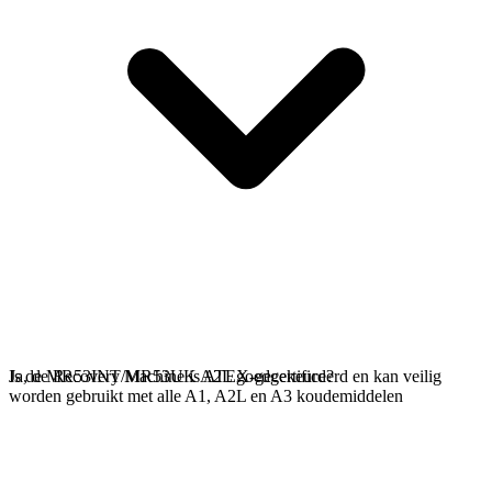
Ja, de Recovery Machine is ATEX-gecertificeerd en kan veilig
Is de MR53INT/MR53UK A2L goedgekeurd?
worden gebruikt met alle A1, A2L en A3 koudemiddelen