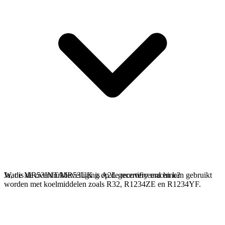
Ja, de MR53INT/MR53UK is A2L gecertificeerd en kan gebruikt
Wat is de overdrukbeveiliging op de recovery machine?
worden met koelmiddelen zoals R32, R1234ZE en R1234YF.