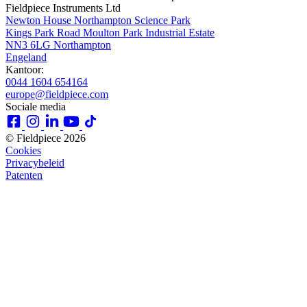
Fieldpiece Instruments Ltd
Newton House Northampton Science Park
Kings Park Road Moulton Park Industrial Estate
NN3 6LG Northampton
Engeland
Kantoor:
0044 1604 654164
europe@fieldpiece.com
Sociale media
© Fieldpiece 2026
Cookies
Privacybeleid
Patenten