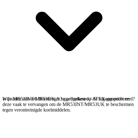
Wij raden aan een filterdroger te gebruiken op de ingangspoort en
Is de MR53INT/MR53UK A3 goedgekeurd / ATEX-gecertificeerd?
deze vaak te vervangen om de MR53INT/MR53UK te beschermen
tegen verontreinigde koelmiddelen.