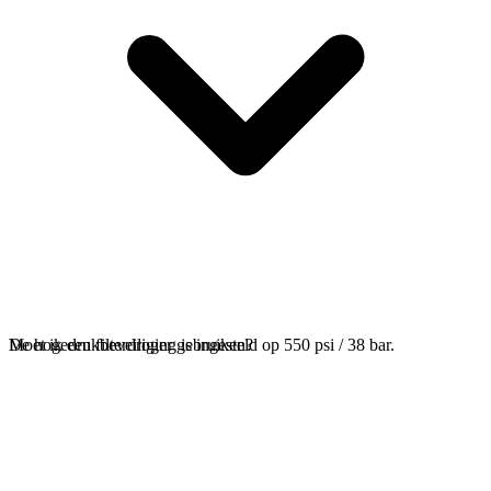
De hogedrukbeveiliging is ingesteld op 550 psi / 38 bar.
Moet ik een filterdroger gebruiken?