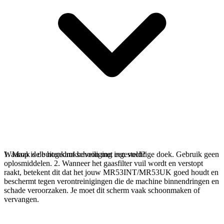
1. Maak de buitenkant schoon met een vochtige doek. Gebruik geen
Waarop is de hogedrukbeveiliging ingesteld?
oplosmiddelen. 2. Wanneer het gaasfilter vuil wordt en verstopt
raakt, betekent dit dat het jouw MR53INT/MR53UK goed houdt en
beschermt tegen verontreinigingen die de machine binnendringen en
schade veroorzaken. Je moet dit scherm vaak schoonmaken of
vervangen.