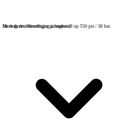
De hogedrukbeveiliging is ingesteld op 550 psi / 38 bar.
Moet ik een filterdroger gebruiken?