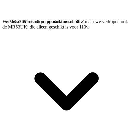
De MR53INT is alleen geschikt voor 230v, maar we verkopen ook
Hoe maak ik mijn afpompmachine schoon?
de MR53UK, die alleen geschikt is voor 110v.