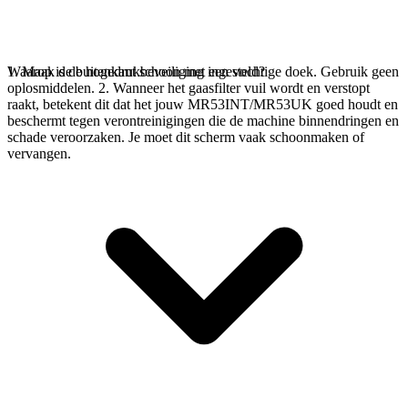
1. Maak de buitenkant schoon met een vochtige doek. Gebruik geen
Waarop is de hogedrukbeveiliging ingesteld?
oplosmiddelen. 2. Wanneer het gaasfilter vuil wordt en verstopt
raakt, betekent dit dat het jouw MR53INT/MR53UK goed houdt en
beschermt tegen verontreinigingen die de machine binnendringen en
schade veroorzaken. Je moet dit scherm vaak schoonmaken of
vervangen.