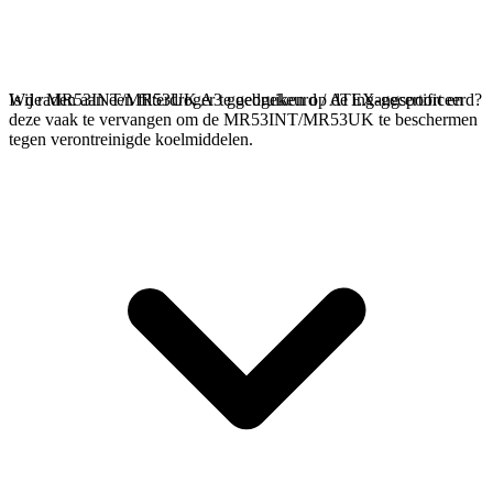
Wij raden aan een filterdroger te gebruiken op de ingangspoort en
Is de MR53INT/MR53UK A3 goedgekeurd / ATEX-gecertificeerd?
deze vaak te vervangen om de MR53INT/MR53UK te beschermen
tegen verontreinigde koelmiddelen.