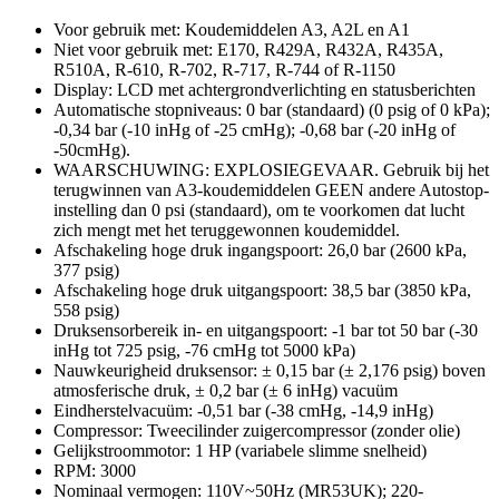
Voor gebruik met: Koudemiddelen A3, A2L en A1
Niet voor gebruik met: E170, R429A, R432A, R435A,
R510A, R-610, R-702, R-717, R-744 of R-1150
Display: LCD met achtergrondverlichting en statusberichten
Automatische stopniveaus: 0 bar (standaard) (0 psig of 0 kPa);
-0,34 bar (-10 inHg of -25 cmHg); -0,68 bar (-20 inHg of
-50cmHg).
WAARSCHUWING: EXPLOSIEGEVAAR. Gebruik bij het
terugwinnen van A3-koudemiddelen GEEN andere Autostop-
instelling dan 0 psi (standaard), om te voorkomen dat lucht
zich mengt met het teruggewonnen koudemiddel.
Afschakeling hoge druk ingangspoort: 26,0 bar (2600 kPa,
377 psig)
Afschakeling hoge druk uitgangspoort: 38,5 bar (3850 kPa,
558 psig)
Druksensorbereik in- en uitgangspoort: -1 bar tot 50 bar (-30
inHg tot 725 psig, -76 cmHg tot 5000 kPa)
Nauwkeurigheid druksensor: ± 0,15 bar (± 2,176 psig) boven
atmosferische druk, ± 0,2 bar (± 6 inHg) vacuüm
Eindherstelvacuüm: -0,51 bar (-38 cmHg, -14,9 inHg)
Compressor: Tweecilinder zuigercompressor (zonder olie)
Gelijkstroommotor: 1 HP (variabele slimme snelheid)
RPM: 3000
Nominaal vermogen: 110V~50Hz (MR53UK); 220-