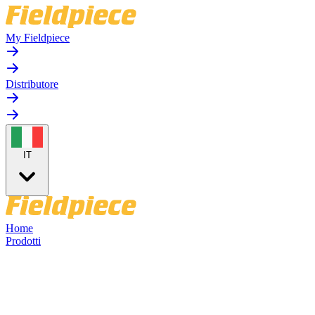
My Fieldpiece
Distributore
IT
Home
Prodotti