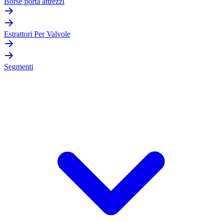
Borse porta attrezzi
Estrattori Per Valvole
Segmenti