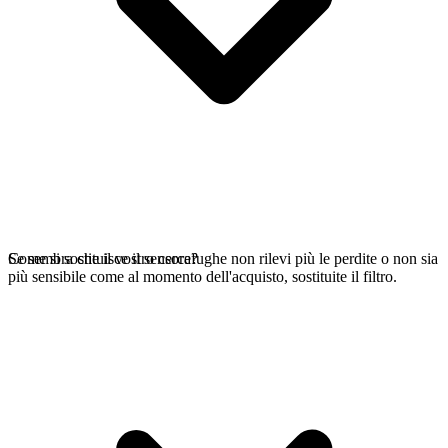
Se sembra che il vostro cercafughe non rilevi più le perdite o non sia
Come si sostituisce il sensore?
più sensibile come al momento dell'acquisto, sostituite il filtro.