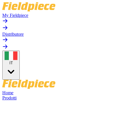
My Fieldpiece
Distributore
IT
Home
Prodotti