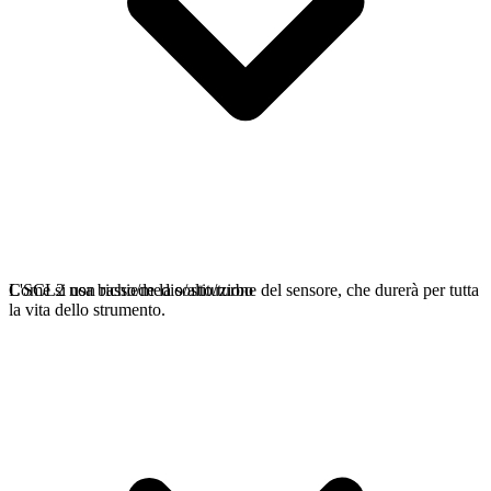
L'SCL2 non richiede la sostituzione del sensore, che durerà per tutta
Come si usa basso/medio/alto/turbo
la vita dello strumento.