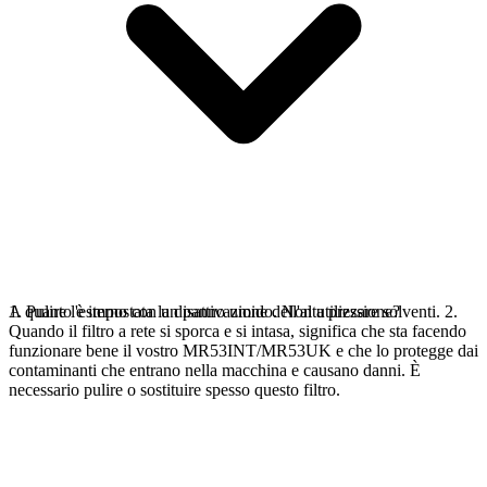
1. Pulire l'esterno con un panno umido. Non utilizzare solventi. 2.
A quanto è impostata la disattivazione dell'alta pressione?
Quando il filtro a rete si sporca e si intasa, significa che sta facendo
funzionare bene il vostro MR53INT/MR53UK e che lo protegge dai
contaminanti che entrano nella macchina e causano danni. È
necessario pulire o sostituire spesso questo filtro.