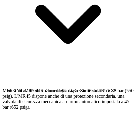
L'interruttore di interruzione dell'alta pressione si attiva a 38 bar (550
MR53INT/MR53UK è omologato A3 / Certificada ATEX?
psig). L'MR45 dispone anche di una protezione secondaria, una
valvola di sicurezza meccanica a riarmo automatico impostata a 45
bar (652 psig).