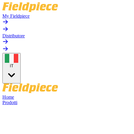
My Fieldpiece
Distributore
IT
Home
Prodotti