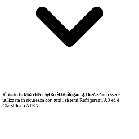
Sì, la macchina di recupero è omologata ATEX e può essere
Il modello MR53INT/MR53UK è omologato A3?
utilizzata in sicurezza con tutti i sistemi Refrigeranti A3 ed è
Classificata ATEX.