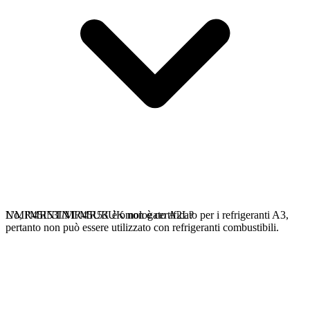
No, l'MR53INT/MR53UK non è certificato per i refrigeranti A3,
L'MR45INT/MR45UK è omologato A2L?
pertanto non può essere utilizzato con refrigeranti combustibili.