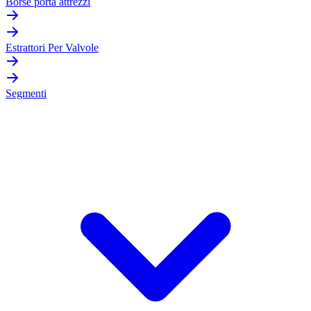
Borse porta attrezzi
Estrattori Per Valvole
Segmenti