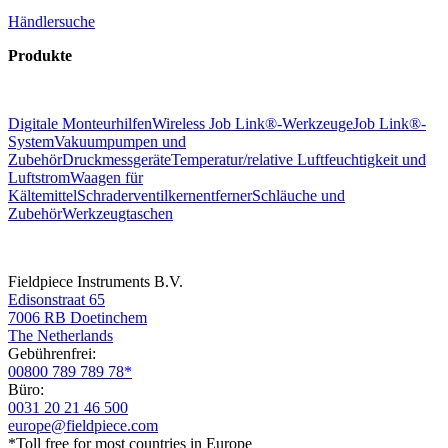
Händlersuche
Produkte
Digitale Monteurhilfen
Wireless Job Link®-Werkzeuge
Job Link®-
System
Vakuumpumpen und
Zubehör
Druckmessgeräte
Temperatur/relative Luftfeuchtigkeit und
Luftstrom
Waagen für
Kältemittel
Schraderventilkernentferner
Schläuche und
Zubehör
Werkzeugtaschen
Fieldpiece Instruments B.V.
Edisonstraat 65
7006 RB Doetinchem
The Netherlands
Gebührenfrei:
00800 789 789 78*
Büro:
0031 20 21 46 500
europe@fieldpiece.com
*Toll free for most countries in Europe