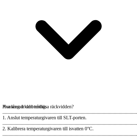
Avancerad kalibrering:
Hur lång är den trådlösa räckvidden?
..............................................................................................................
1. Anslut temperaturgivaren till SLT-porten.
..............................................................................................................
2. Kalibrera temperaturgivaren till isvatten 0°C.
..............................................................................................................