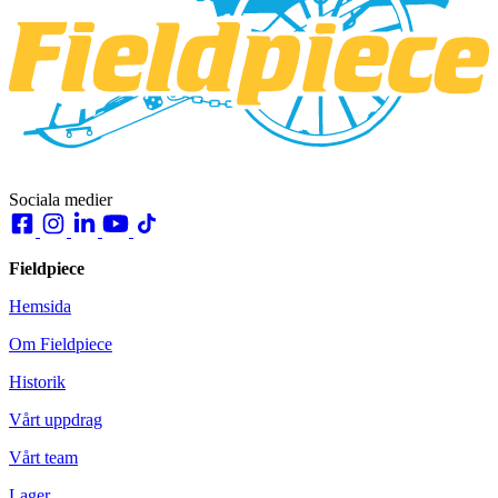
Sociala medier
Fieldpiece
Hemsida
Om Fieldpiece
Historik
Vårt uppdrag
Vårt team
Lager