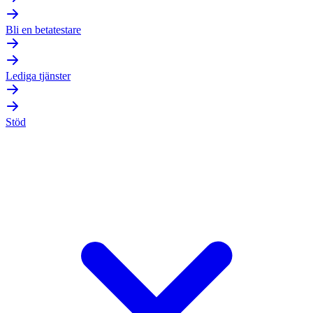
Bli en betatestare
Lediga tjänster
Stöd