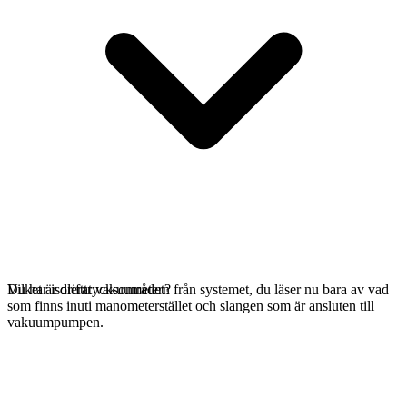
Du har isolerat vakuumetern från systemet, du läser nu bara av vad
Vilket är drifttrycksområdet?
som finns inuti manometerstället och slangen som är ansluten till
vakuumpumpen.