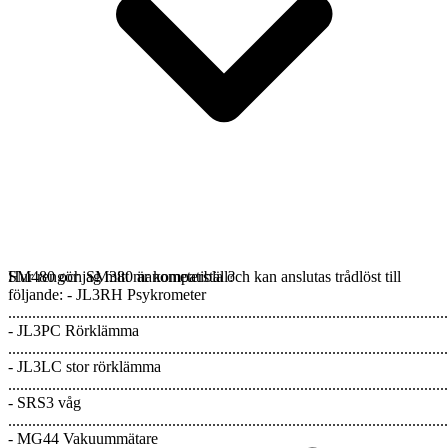
SM480 och SM380 är kompatibla och kan anslutas trådlöst till
Hur rengör jag mitt manometerställ?
följande: - JL3RH Psykrometer
..............................................................................................................
- JL3PC Rörklämma
..............................................................................................................
- JL3LC stor rörklämma
..............................................................................................................
- SRS3 våg
..............................................................................................................
- MG44 Vakuummätare