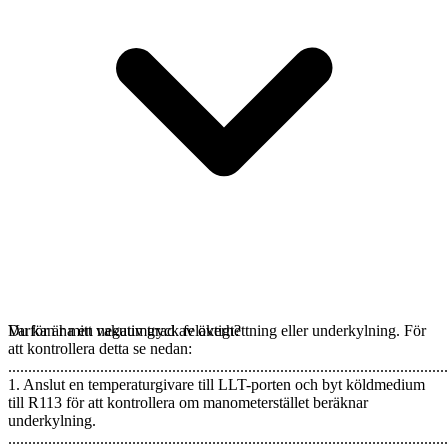
Du kan ha en negativ grad av överhettning eller underkylning. För
Varför är mitt vakuumtryck felaktigt?
att kontrollera detta se nedan:
..............................................................................................................
1. Anslut en temperaturgivare till LLT-porten och byt köldmedium
till R113 för att kontrollera om manometerstället beräknar
underkylning.
..............................................................................................................