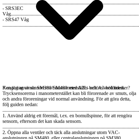
..............................................................................................................
- SRS3EC
Våg.........................................................................................................
- SRS47 Våg
..............................................................................................................
Rengöring av sensorerna i manometerstället behövs med tiden.
Kan jag använda SM380/SM480 med A2L- och A3-köldmedier?
Trycksensorerna i manometerstället kan bli förorenade av smuts, olja
och andra föroreningar vid normal användning. För att göra detta,
följ guiden nedan:
..............................................................................................................
1. Använd aldrig ett föremål, t.ex. en bomullspinne, för att rengöra
sensorn, eftersom det kan skada sensorn.
..............................................................................................................
2. Öppna alla ventiler och täck alla anslutningar utom VAC-
anslutningen på SM480, eller centralanslutningen på SM380.