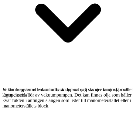
Fukten i systemet kokar fortfarande bort och tas inte längre bort eller
Varför hoppar mitt vakuumtryck upp när jag stänger min hög- och
kompenseras för av vakuumpumpen. Det kan finnas olja som håller
lågtryckssida?
kvar fukten i antingen slangen som leder till manometerstället eller i
manometerställets block.