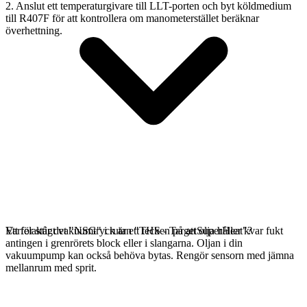
2. Anslut ett temperaturgivare till LLT-porten och byt köldmedium
till R407F för att kontrollera om manometerstället beräknar
överhettning.
Ett felaktigt vakuumtryck är ett tecken på att olja håller kvar fukt
Varför står det "NSG" i rutan "THS - TargetSuperHeat"?
antingen i grenrörets block eller i slangarna. Oljan i din
vakuumpump kan också behöva bytas. Rengör sensorn med jämna
mellanrum med sprit.