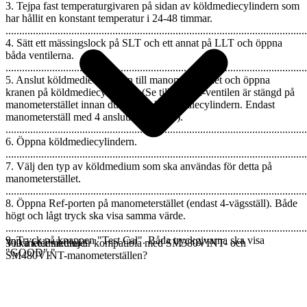
3. Tejpa fast temperaturgivaren på sidan av köldmediecylindern som
har hållit en konstant temperatur i 24-48 timmar.
..............................................................................................................
4. Sätt ett mässingslock på SLT och ett annat på LLT och öppna
båda ventilerna.
..............................................................................................................
5. Anslut köldmediecylindern till manometerstället och öppna
kranen på köldmediecylindern. (Se till att Vac-ventilen är stängd på
manometerstället innan du öppnar köldmediecylindern. Endast
manometerställ med 4 anslutningsportar).
..............................................................................................................
6. Öppna köldmediecylindern.
..............................................................................................................
7. Välj den typ av köldmedium som ska användas för detta på
manometerstället.
..............................................................................................................
8. Öppna Ref-porten på manometerstället (endast 4-vägsställ). Både
högt och lågt tryck ska visa samma värde.
..............................................................................................................
9. Tryck på knappen "Test Cal". Båda tryckgivarna ska visa
300 meter siktlinje.
Vilka köldmedier är kompatibla med SM380VINT- och
"GOOD"."
SM480VINT-manometerställen?