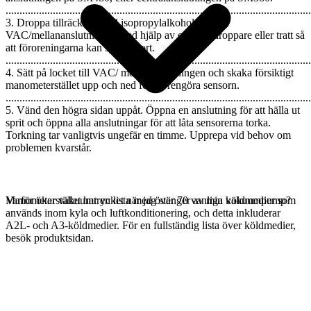
..............................................................................................................
3. Droppa tillräckligt med isopropylalkohol (sprit) i
VAC/mellananslutningen med hjälp av en ögondroppare eller tratt så
att föroreningarna kan spolas bort.
..............................................................................................................
4. Sätt på locket till VAC/ mellananslutningen och skaka försiktigt
manometerstället upp och ned för att rengöra sensorn.
..............................................................................................................
5. Vänd den högra sidan uppåt. Öppna en anslutning för att hälla ut
sprit och öppna alla anslutningar för att låta sensorerna torka.
Torkning tar vanligtvis ungefär en timme. Upprepa vid behov om
problemen kvarstår.
Manometerstället har en lista med över 70 vanliga köldmedier som
Varför ökar vakuumtrycket när jag stänger av min vakuumpump?
används inom kyla och luftkonditionering, och detta inkluderar
A2L- och A3-köldmedier. För en fullständig lista över köldmedier,
besök produktsidan.