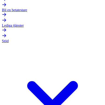
Bli en betatestare
Lediga tjänster
Stöd