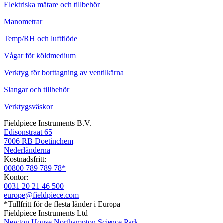
Elektriska mätare och tillbehör
Manometrar
Temp/RH och luftflöde
Vågar för köldmedium
Verktyg för borttagning av ventilkärna
Slangar och tillbehör
Verktygsväskor
Fieldpiece Instruments B.V.
Edisonstraat 65
7006 RB Doetinchem
Nederländerna
Kostnadsfritt:
00800 789 789 78*
Kontor:
0031 20 21 46 500
europe@fieldpiece.com
*Tullfritt för de flesta länder i Europa
Fieldpiece Instruments Ltd
Newton House Northampton Science Park