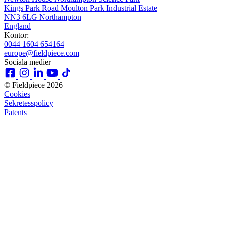
Kings Park Road Moulton Park Industrial Estate
NN3 6LG Northampton
England
Kontor:
0044 1604 654164
europe@fieldpiece.com
Sociala medier
© Fieldpiece 2026
Cookies
Sekretesspolicy
Patents