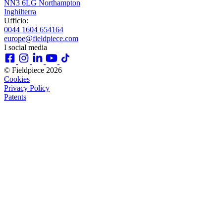
NN3 6LG Northampton
Inghilterra
Ufficio:
0044 1604 654164
europe@fieldpiece.com
I social media
© Fieldpiece 2026
Cookies
Privacy Policy
Patents