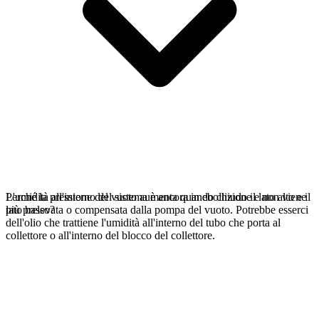
L'umidità all'interno del sistema è ancora in ebollizione e non viene
Perché la pressione del vuoto aumenta quando chiudo il lato alto e il
più prelevata o compensata dalla pompa del vuoto. Potrebbe esserci
lato basso?
dell'olio che trattiene l'umidità all'interno del tubo che porta al
collettore o all'interno del blocco del collettore.