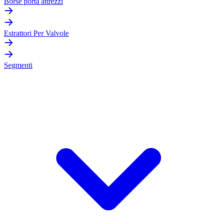
Borse porta attrezzi
Estrattori Per Valvole
Segmenti