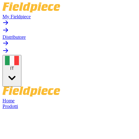
My Fieldpiece
Distributore
IT
Home
Prodotti