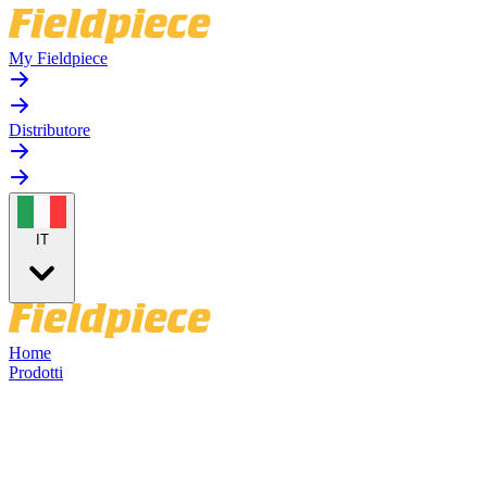
My Fieldpiece
Distributore
IT
Home
Prodotti