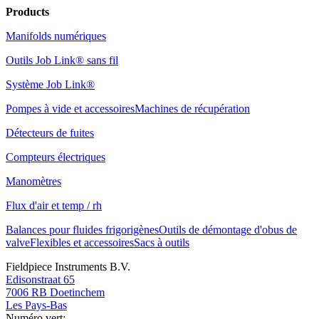
Products
Manifolds numériques
Outils Job Link® sans fil
Système Job Link®
Pompes à vide et accessoires
Machines de récupération
Détecteurs de fuites
Compteurs électriques
Manomètres
Flux d'air et temp / rh
Balances pour fluides frigorigènes
Outils de démontage d'obus de
valve
Flexibles et accessoires
Sacs à outils
Fieldpiece Instruments B.V.
Edisonstraat 65
7006 RB Doetinchem
Les Pays-Bas
Numéro vert: