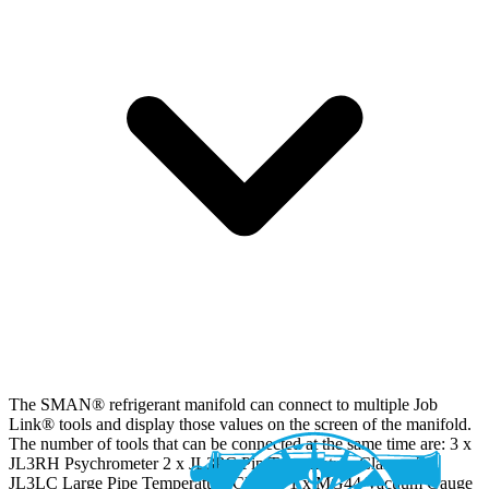
The SMAN® refrigerant manifold can connect to multiple Job
Link® tools and display those values on the screen of the manifold.
The number of tools that can be connected at the same time are: 3 x
JL3RH Psychrometer 2 x JL3PC Pip Temperature Clamps 2 x
JL3LC Large Pipe Temperature Clamps 1 x MG44 Vacuum Gauge