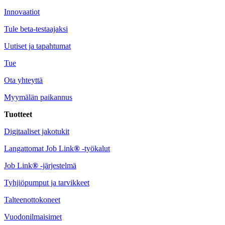
Innovaatiot
Tule beta-testaajaksi
Uutiset ja tapahtumat
Tue
Ota yhteyttä
Myymälän paikannus
Tuotteet
Digitaaliset jakotukit
Langattomat Job Link
®
-työkalut
Job Link
®
-järjestelmä
Tyhjiöpumput ja tarvikkeet
Talteenottokoneet
Vuodonilmaisimet