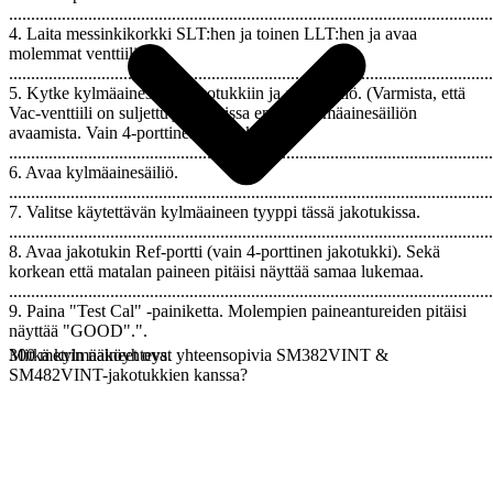
..............................................................................................................
4. Laita messinkikorkki SLT:hen ja toinen LLT:hen ja avaa
molemmat venttiilit.
..............................................................................................................
5. Kytke kylmäainesäiliö jakotukkiin ja avaa säiliö. (Varmista, että
Vac-venttiili on suljettu jakotukissa ennen kylmäainesäiliön
avaamista. Vain 4-porttinen jakotukki).
..............................................................................................................
6. Avaa kylmäainesäiliö.
..............................................................................................................
7. Valitse käytettävän kylmäaineen tyyppi tässä jakotukissa.
..............................................................................................................
8. Avaa jakotukin Ref-portti (vain 4-porttinen jakotukki). Sekä
korkean että matalan paineen pitäisi näyttää samaa lukemaa.
..............................................................................................................
9. Paina "Test Cal" -painiketta. Molempien paineantureiden pitäisi
näyttää "GOOD".".
300 metrin näköyhteys.
Mitkä kylmäaineet ovat yhteensopivia SM382VINT &
SM482VINT-jakotukkien kanssa?