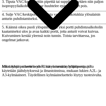
3. Tiputa VAC/keskiporttiin pipettiä tai suppiloa käyttäen niin paljon
isopropyylialkoholia, että se huuhtelee epäpuhtaudet pois.
..............................................................................................................
4. Sulje VAC/keskiportti ja ravista varovasti jakotukkia ylösalaisin
anturin puhdistamiseksi.
..............................................................................................................
5. Käännä oikea puoli ylöspäin. Avaa yksi portti puhdistusalkoholin
kaatamiseksi ulos ja avaa kaikki portit, jotta anturit voivat kuivua.
Kuivuminen kestää yleensä noin tunnin. Toista tarvittaessa, jos
ongelmat jatkuvat.
Jakotukissa on luettelo yli 70:stä yleisestä kylmäaineesta, joita
Miksi tyhjiöpaineeni nousee, kun sammutan tyhjiöpumpun?
käytetään jäähdytyksessä ja ilmastoinnissa, mukaan lukien A2L- ja
A3-kylmäaineet. Täydellinen kylmäaineluettelo löytyy tuotesivulta.