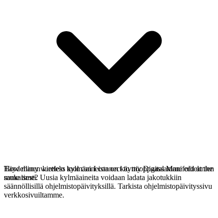
Täydellinen luettelo kylmäaineista on käyttöoppaassamme eritelmien
How many wireless tool can I connect to my Digital Manifold at the
mukaisesti. Uusia kylmäaineita voidaan ladata jakotukkiin
same time?
säännöllisillä ohjelmistopäivityksillä. Tarkista ohjelmistopäivityssivu
verkkosivuiltamme.