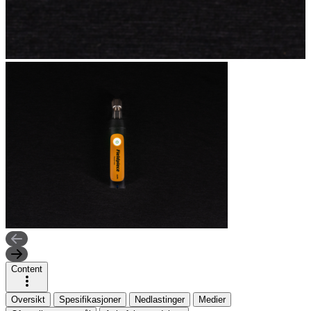
Content
Oversikt
Spesifikasjoner
Nedlastinger
Medier