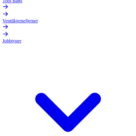
Tool Bags
Ventilkjernefjerner
Jobbtyper