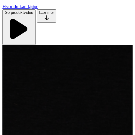
Hvor du kan kjøpe
Se produktvideo
Lær mer