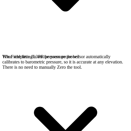
The Fieldpiece JL3PR pressure probe sensor automatically
What size fitting is on the pressure probe?
calibrates to barometric pressure, so it is accurate at any elevation.
There is no need to manually Zero the tool.