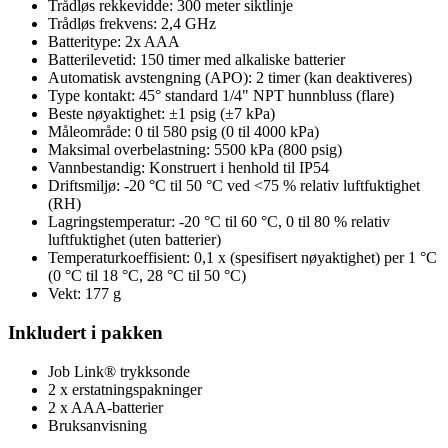
Trådløs rekkevidde: 300 meter siktlinje
Trådløs frekvens: 2,4 GHz
Batteritype: 2x AAA
Batterilevetid: 150 timer med alkaliske batterier
Automatisk avstengning (APO): 2 timer (kan deaktiveres)
Type kontakt: 45° standard 1/4" NPT hunnbluss (flare)
Beste nøyaktighet: ±1 psig (±7 kPa)
Måleområde: 0 til 580 psig (0 til 4000 kPa)
Maksimal overbelastning: 5500 kPa (800 psig)
Vannbestandig: Konstruert i henhold til IP54
Driftsmiljø: -20 °C til 50 °C ved <75 % relativ luftfuktighet
(RH)
Lagringstemperatur: -20 °C til 60 °C, 0 til 80 % relativ
luftfuktighet (uten batterier)
Temperaturkoeffisient: 0,1 x (spesifisert nøyaktighet) per 1 °C
(0 °C til 18 °C, 28 °C til 50 °C)
Vekt: 177 g
Inkludert i pakken
Job Link® trykksonde
2 x erstatningspakninger
2 x AAA-batterier
Bruksanvisning