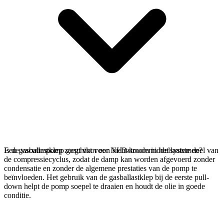
Een gasballastklep zorgt voor een luchtstroom in het laatste deel van
Is de vacuümpomp geschikt voor NH3-koudemiddelsystemen?
de compressiecyclus, zodat de damp kan worden afgevoerd zonder
condensatie en zonder de algemene prestaties van de pomp te
beïnvloeden. Het gebruik van de gasballastklep bij de eerste pull-
down helpt de pomp soepel te draaien en houdt de olie in goede
conditie.