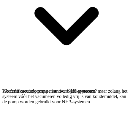
We certificeren de pomp niet voor NH3-systemen, maar zolang het
Heeft de vacuümpomp een anti-terugzuigsysteem?
systeem vóór het vacumeren volledig vrij is van koudemiddel, kan
de pomp worden gebruikt voor NH3-systemen.