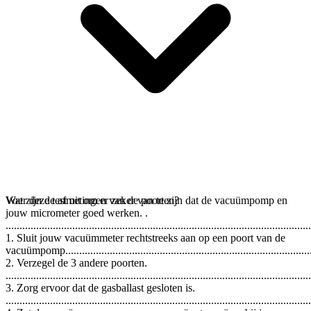
Voer deze test uit om er zeker van te zijn dat de vacuümpomp en
Wat zijn de afmetingen van de poorten?
jouw micrometer goed werken. .
..............................................................................................................
1. Sluit jouw vacuümmeter rechtstreeks aan op een poort van de
vacuümpomp................................................................................................
2. Verzegel de 3 andere poorten.
..............................................................................................................
3. Zorg ervoor dat de gasballast gesloten is.
..............................................................................................................