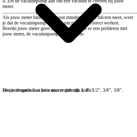
4. Zet de vacuümpomp aan om een vacuüm te creëren bij jouw
meter.
..............................................................................................................
Als jouw meter binnen 1 minuut minder dan 200 micron meet, weet
je dat de vacuümpomp en jouw micronmeter correct werken.
Bereikt jouw meter geen 200 micron, dan is er een probleem met
jouw meter, de vacuümpomp of met beide.
De poortmaten van links naar rechts zijn 1/4", 1/2", 3/8", 3/8".
Wat is de gasballast en wanneer gebruik ik die?