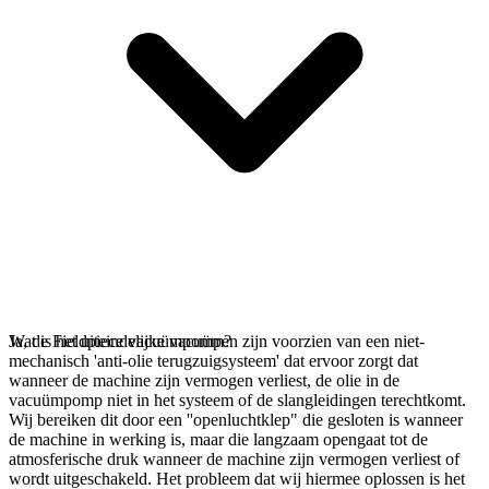
Ja, de Fieldpiece vacuümpompen zijn voorzien van een niet-
Wat is het uiteindelijke vacuüm?
mechanisch 'anti-olie terugzuigsysteem' dat ervoor zorgt dat
wanneer de machine zijn vermogen verliest, de olie in de
vacuümpomp niet in het systeem of de slangleidingen terechtkomt.
Wij bereiken dit door een ''openluchtklep" die gesloten is wanneer
de machine in werking is, maar die langzaam opengaat tot de
atmosferische druk wanneer de machine zijn vermogen verliest of
wordt uitgeschakeld. Het probleem dat wij hiermee oplossen is het