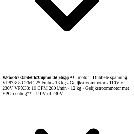
VP633: 6 CFM 170 l/min - 15 kg - AC-motor - Dubbele spanning
Waarom komt er damp uit de pomp?
VP833: 8 CFM 225 l/min - 13 kg - Gelijkstroommotor - 110V of
230V VPX33: 10 CFM 280 l/min - 12 kg - Gelijkstroommotor met
EPO-coating** - 110V of 230V