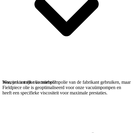
Nee, je kunt elke vacuümpompolie van de fabrikant gebruiken, maar
Waarom is mijn olie troebel?
Fieldpiece olie is geoptimaliseerd voor onze vacuümpompen en
heeft een specifieke viscositeit voor maximale prestaties.