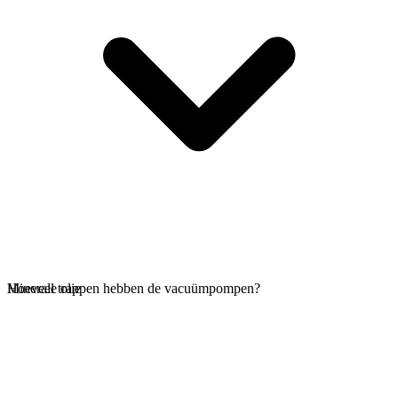
Minerale olie
Hoeveel trappen hebben de vacuümpompen?