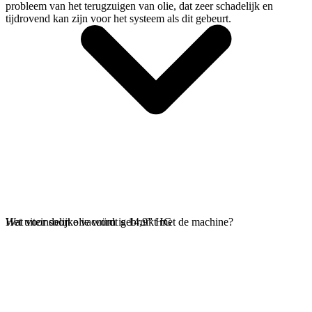
probleem van het terugzuigen van olie, dat zeer schadelijk en
tijdrovend kan zijn voor het systeem als dit gebeurt.
Het uiteindelijke vacuüm is 14,9” HG
Wat voor soort olie wordt gebruikt met de machine?