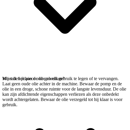
Wij raden je aan de olie na elk gebruik te legen of te vervangen.
Moet ik fieldpiece olie gebruiken?
Laat geen oude olie achter in de machine. Bewaar de pomp en de
olie in een droge, schone ruimte voor de langste levensduur. De olie
kan zijn afdichtende eigenschappen verliezen als deze onbedekt
wordt achtergelaten. Bewaar de olie verzegeld tot hij klaar is voor
gebruik.