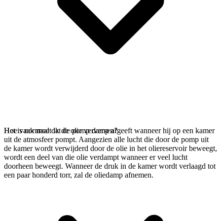
Het is normaal dat de pomp damp afgeeft wanneer hij op een kamer
Hoe vaak moet ik de olie verversen?
uit de atmosfeer pompt. Aangezien alle lucht die door de pomp uit
de kamer wordt verwijderd door de olie in het oliereservoir beweegt,
wordt een deel van die olie verdampt wanneer er veel lucht
doorheen beweegt. Wanneer de druk in de kamer wordt verlaagd tot
een paar honderd torr, zal de oliedamp afnemen.