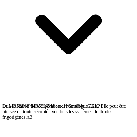
Oui, la station de récupération est Certifiée ATEX. Elle peut être
Le MR53INT/MR53UKK est-il homologué A2L?
utilisée en toute sécurité avec tous les systèmes de fluides
frigorigènes A3.