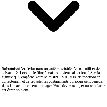
1. Nettoyez l'extérieur avec un chiffon humide. Ne pas utiliser de
Sur quoi est réglée la coupure haute pression?
solvants. 2. Lorsque le filtre à mailles devient sale et bouché, cela
signifie qu'il empêche votre MR53INT/MR53UK de fonctionner
correctement et de protéger les contaminants qui pourraient pénétrer
dans la machine et l'endommager. Vous devez nettoyer ou remplacer
cet écran souvent.