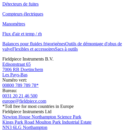
Détecteurs de fuites
Compteurs électriques
Manomètres
Flux d'air et temp / rh
Balances pour fluides frigorigènes
Outils de démontage d'obus de
valve
Flexibles et accessoires
Sacs à outils
Fieldpiece Instruments B.V.
Edisonstraat 65
7006 RB Doetinchem
Les Pays-Bas
Numéro vert:
00800 789 789 78*
Bureau:
0031 20 21 46 500
europe@fieldpiece.com
*Toll free for most countries in Europe
Fieldpiece Instruments Ltd
Newton House Northampton Science Park
Kings Park Road Moulton Park Industrial Estate
NN3 6LG Northampton