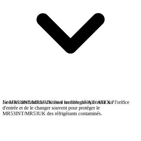
Nous recommandons d'utiliser un filtre déshydrateur sur l'orifice
Le MR53INT/MR53UK est-il homologué A3 / ATEX ?
d'entrée et de le changer souvent pour protéger le
MR53INT/MR53UK des réfrigérants contaminés.