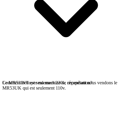
Le MR53INT est seulement 230v, cependant nous vendons le
Comment nettoyer ma machine de récupération?
MR53UK qui est seulement 110v.