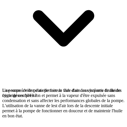
Une vanne de lest d'air permet un flux d'air dans la partie finale du
La pompe à vide peut-elle faire le vide dans les systèmes de fluides
cycle de compression et permet à la vapeur d'être expulsée sans
frigorigènes NH3 ?
condensation et sans affecter les performances globales de la pompe.
L'utilisation de la vanne de lest d'air lors de la descente initiale
permet à la pompe de fonctionner en douceur et de maintenir l'huile
en bon état.