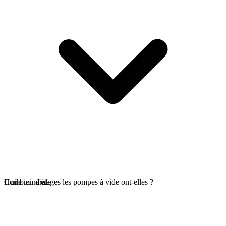
Huile minérale
Combien d'étages les pompes à vide ont-elles ?