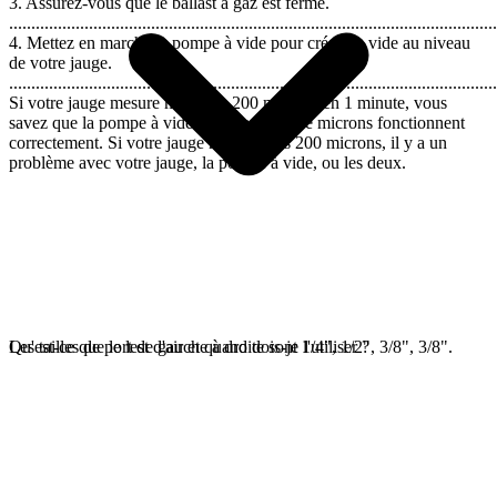
3. Assurez-vous que le ballast à gaz est fermé.
..............................................................................................................
4. Mettez en marche la pompe à vide pour créer un vide au niveau
de votre jauge.
..............................................................................................................
Si votre jauge mesure moins de 200 microns en 1 minute, vous
savez que la pompe à vide et votre jauge de microns fonctionnent
correctement. Si votre jauge n'atteint pas 200 microns, il y a un
problème avec votre jauge, la pompe à vide, ou les deux.
Les tailles de port de gauche à droite sont 1/4", 1/2", 3/8", 3/8".
Qu'est-ce que le lest d'air et quand dois-je l'utiliser ?