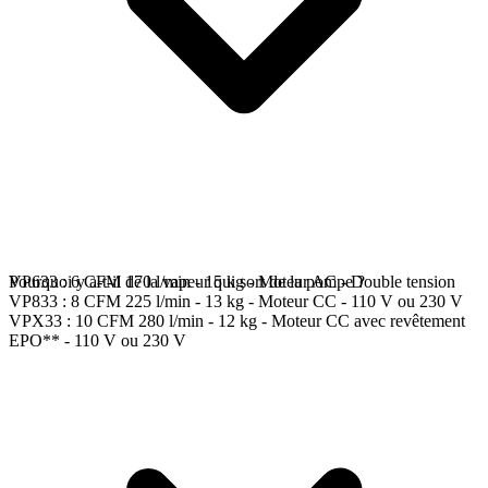
VP633 : 6 CFM 170 l/min - 15 kg - Moteur AC - Double tension
Pourquoi y a-t-il de la vapeur qui sort de la pompe ?
VP833 : 8 CFM 225 l/min - 13 kg - Moteur CC - 110 V ou 230 V
VPX33 : 10 CFM 280 l/min - 12 kg - Moteur CC avec revêtement
EPO** - 110 V ou 230 V