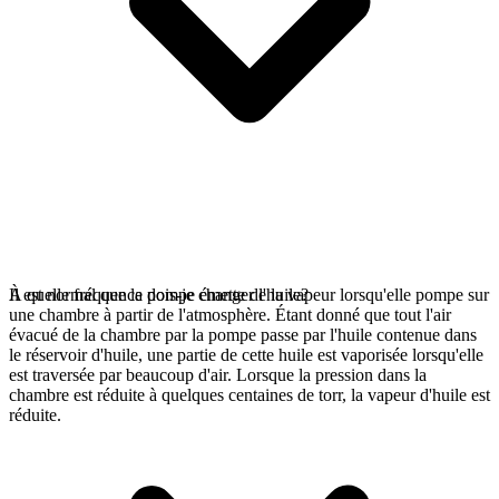
Il est normal que la pompe émette de la vapeur lorsqu'elle pompe sur
À quelle fréquence dois-je changer l'huile?
une chambre à partir de l'atmosphère. Étant donné que tout l'air
évacué de la chambre par la pompe passe par l'huile contenue dans
le réservoir d'huile, une partie de cette huile est vaporisée lorsqu'elle
est traversée par beaucoup d'air. Lorsque la pression dans la
chambre est réduite à quelques centaines de torr, la vapeur d'huile est
réduite.