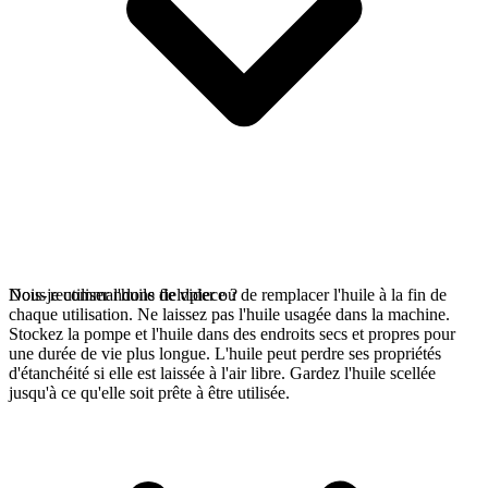
Nous recommandons de vider ou de remplacer l'huile à la fin de
Dois-je utiliser l'huile fieldpiece ?
chaque utilisation. Ne laissez pas l'huile usagée dans la machine.
Stockez la pompe et l'huile dans des endroits secs et propres pour
une durée de vie plus longue. L'huile peut perdre ses propriétés
d'étanchéité si elle est laissée à l'air libre. Gardez l'huile scellée
jusqu'à ce qu'elle soit prête à être utilisée.