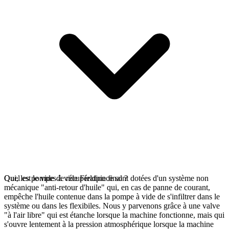
Oui, les pompes à vide Fieldpiece sont dotées d'un système non
Quel est le vide de récupération final ?
mécanique "anti-retour d'huile" qui, en cas de panne de courant,
empêche l'huile contenue dans la pompe à vide de s'infiltrer dans le
système ou dans les flexibiles. Nous y parvenons grâce à une valve
"à l'air libre" qui est étanche lorsque la machine fonctionne, mais qui
s'ouvre lentement à la pression atmosphérique lorsque la machine