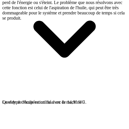
perd de l'énergie ou s'éteint. Le problème que nous résolvons avec
cette fonction est celui de l'aspiration de l'huile, qui peut être très
dommageable pour le système et prendre beaucoup de temps si cela
se produit.
Le vide de récupération final est de 14,9" HG.
Quel type d'huile est utilisé avec la machine ?