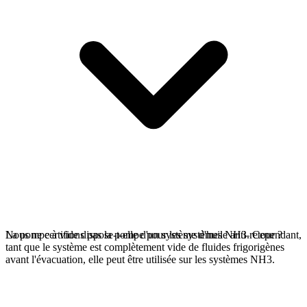
Nous ne certifions pas la pompe pour les systèmes NH3. Cependant,
La pompe à vide dispose-t-elle d'un système d'huile anti-retour ?
tant que le système est complètement vide de fluides frigorigènes
avant l'évacuation, elle peut être utilisée sur les systèmes NH3.