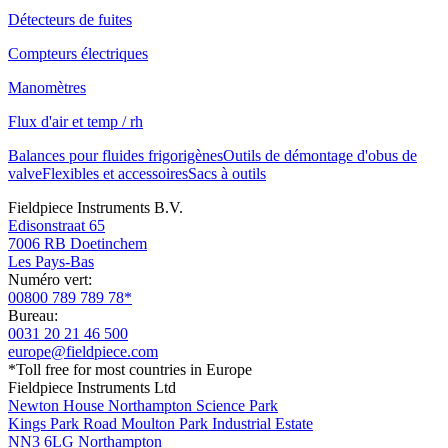
Détecteurs de fuites
Compteurs électriques
Manomètres
Flux d'air et temp / rh
Balances pour fluides frigorigènes
Outils de démontage d'obus de
valve
Flexibles et accessoires
Sacs à outils
Fieldpiece Instruments B.V.
Edisonstraat 65
7006 RB Doetinchem
Les Pays-Bas
Numéro vert:
00800 789 789 78*
Bureau:
0031 20 21 46 500
europe@fieldpiece.com
*Toll free for most countries in Europe
Fieldpiece Instruments Ltd
Newton House Northampton Science Park
Kings Park Road Moulton Park Industrial Estate
NN3 6LG Northampton