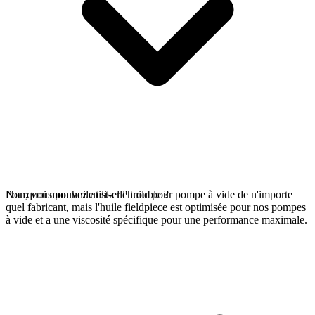
Non, vous pouvez utiliser l'huile pour pompe à vide de n'importe
Pourquoi mon huile est-elle trouble ?
quel fabricant, mais l'huile fieldpiece est optimisée pour nos pompes
à vide et a une viscosité spécifique pour une performance maximale.