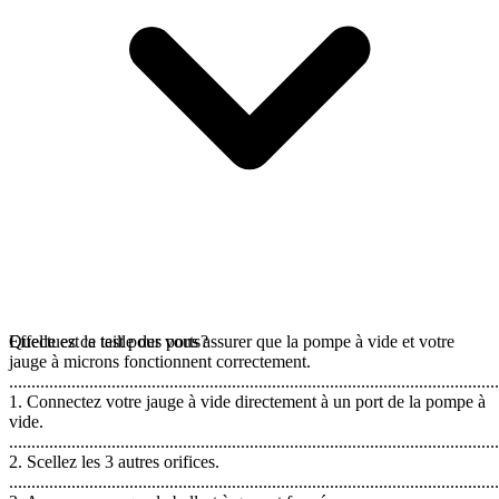
Effectuez ce test pour vous assurer que la pompe à vide et votre
Quelle est la taille des ports?
jauge à microns fonctionnent correctement.
..............................................................................................................
1. Connectez votre jauge à vide directement à un port de la pompe à
vide.
..............................................................................................................
2. Scellez les 3 autres orifices.
..............................................................................................................