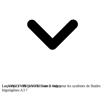
Les VP633/VP833/VPX33 ont 2 étages
La pompe à vide peut-elle faire le vide pour les systèmes de fluides
frigorigènes A3 ?