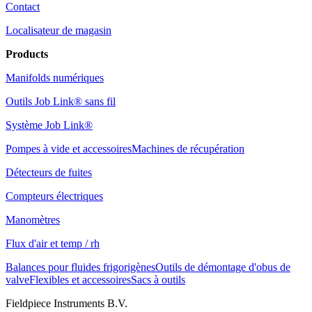
Contact
Localisateur de magasin
Products
Manifolds numériques
Outils Job Link® sans fil
Système Job Link®
Pompes à vide et accessoires
Machines de récupération
Détecteurs de fuites
Compteurs électriques
Manomètres
Flux d'air et temp / rh
Balances pour fluides frigorigènes
Outils de démontage d'obus de
valve
Flexibles et accessoires
Sacs à outils
Fieldpiece Instruments B.V.