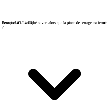
Il va de 3/4" à 4 1/8".
Pourquoi est-il indiqué ouvert alors que la pince de serrage est fermé
?