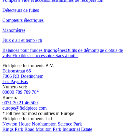
Pompes à vide et accessoires
Machines de récupération
Détecteurs de fuites
Compteurs électriques
Manomètres
Flux d'air et temp / rh
Balances pour fluides frigorigènes
Outils de démontage d'obus de
valve
Flexibles et accessoires
Sacs à outils
Fieldpiece Instruments B.V.
Edisonstraat 65
7006 RB Doetinchem
Les Pays-Bas
Numéro vert:
00800 789 789 78*
Bureau:
0031 20 21 46 500
europe@fieldpiece.com
*Toll free for most countries in Europe
Fieldpiece Instruments Ltd
Newton House Northampton Science Park
Kings Park Road Moulton Park Industrial Estate