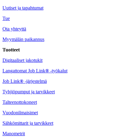
Uutiset ja tapahtumat
Tue
Ota yhteyttä
Myymälän paikannus
Tuotteet
Digitaaliset jakotukit
Langattomat Job Link
®
-työkalut
Job Link
®
-järjestelmä
Tyhjiöpumput ja tarvikkeet
Talteenottokoneet
Vuodonilmaisimet
Sähkömittarit ja tarvikkeet
Manometrit