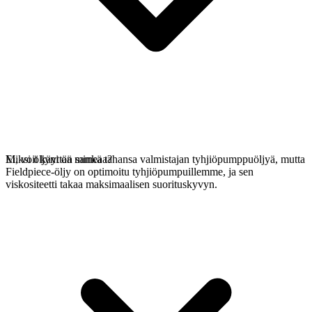
Ei, voit käyttää minkä tahansa valmistajan tyhjiöpumppuöljyä, mutta
Miksi öljyni on sameaa?
Fieldpiece-öljy on optimoitu tyhjiöpumpuillemme, ja sen
viskositeetti takaa maksimaalisen suorituskyvyn.