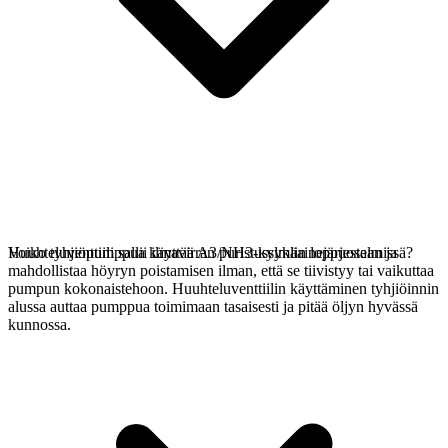
Huuhteluventtiili sallii ilmavirran puristussyklin loppuosaan ja
Voiko tyhjiöpumppua käyttää A3/NH3-kylmäainejärjestelmissä?
mahdollistaa höyryn poistamisen ilman, että se tiivistyy tai vaikuttaa
pumpun kokonaistehoon. Huuhteluventtiilin käyttäminen tyhjiöinnin
alussa auttaa pumppua toimimaan tasaisesti ja pitää öljyn hyvässä
kunnossa.