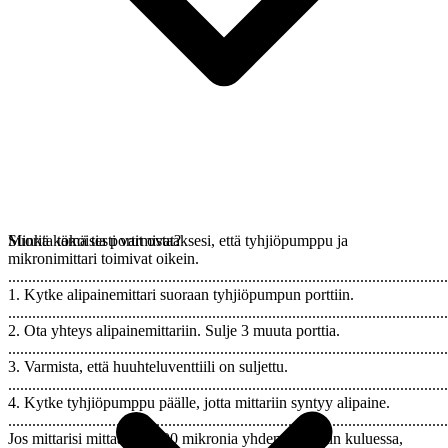
Suorita tämä testi varmistaaksesi, että tyhjiöpumppu ja
Minkä kokoisia portit ovat?
mikronimittari toimivat oikein.
..............................................................................................................
1. Kytke alipainemittari suoraan tyhjiöpumpun porttiin.
..............................................................................................................
2. Ota yhteys alipainemittariin. Sulje 3 muuta porttia.
..............................................................................................................
3. Varmista, että huuhteluventtiili on suljettu.
..............................................................................................................
4. Kytke tyhjiöpumppu päälle, jotta mittariin syntyy alipaine.
..............................................................................................................
Jos mittarisi mittaa alle 200 mikronia yhden minuutin kuluessa,