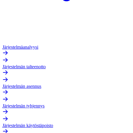
Järjestelmäanalyysi
Järjestelmän talteenotto
Järjestelmän asennus
Järjestelmän tyhjennys
Järjestelmän käytöstäpoisto