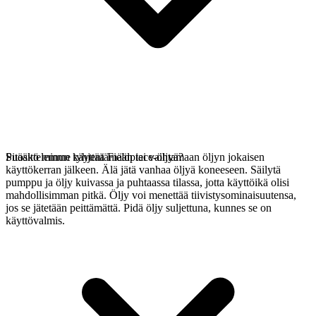
Suosittelemme tyhjentämään tai vaihtamaan öljyn jokaisen
Pitääkö minun käyttää Fieldpiece-öljyä?
käyttökerran jälkeen. Älä jätä vanhaa öljyä koneeseen. Säilytä
pumppu ja öljy kuivassa ja puhtaassa tilassa, jotta käyttöikä olisi
mahdollisimman pitkä. Öljy voi menettää tiivistysominaisuutensa,
jos se jätetään peittämättä. Pidä öljy suljettuna, kunnes se on
käyttövalmis.