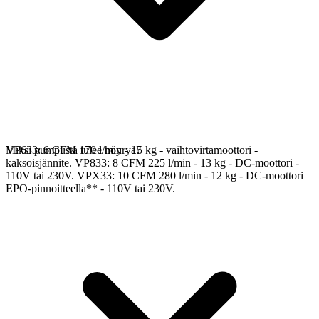
VP633: 6 CFM 170 l/min - 15 kg - vaihtovirtamoottori -
Miksi pumpusta tulee höyryä?
kaksoisjännite. VP833: 8 CFM 225 l/min - 13 kg - DC-moottori -
110V tai 230V. VPX33: 10 CFM 280 l/min - 12 kg - DC-moottori
EPO-pinnoitteella** - 110V tai 230V.