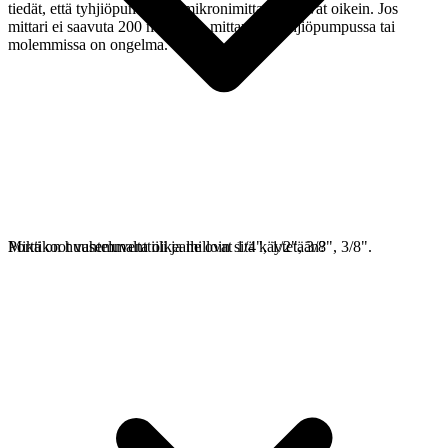
tiedät, että tyhjiöpumppu ja mikronimittari toimivat oikein. Jos
mittari ei saavuta 200 mikronia, mittarissa, tyhjiöpumpussa tai
molemmissa on ongelma.
Porttikoot vasemmalta oikealle ovat 1/4", 1/2", 3/8", 3/8".
Mikä on huuhteluventtiili ja milloin sitä käytetään?