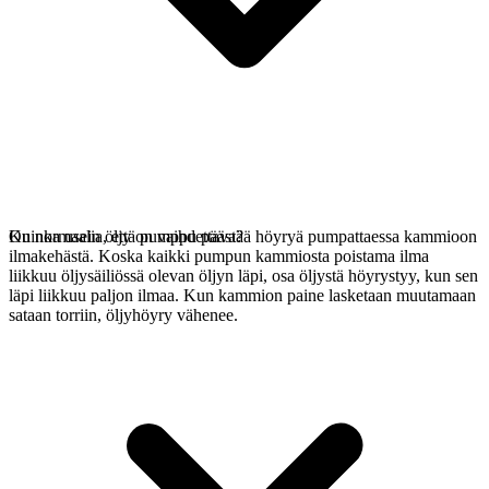
On normaalia, että pumppu päästää höyryä pumpattaessa kammioon
Kuinka usein öljy on vaihdettava?
ilmakehästä. Koska kaikki pumpun kammiosta poistama ilma
liikkuu öljysäiliössä olevan öljyn läpi, osa öljystä höyrystyy, kun sen
läpi liikkuu paljon ilmaa. Kun kammion paine lasketaan muutamaan
sataan torriin, öljyhöyry vähenee.