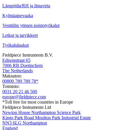
Lämpötila/RH ja ilmavirta
Kylmäainevaaka
Venttiilin ytimen poistotyökalut
Letkut ja tarvikkeet
Työkalulaukut
Fieldpiece Instruments B.V.
Edisonstraat 65
7006 RB Doetinchem
The Netherlands
Maksuton:
00800 789 789 78*
Toimisto:
0031 20 21 46 500
europe@fieldpiece.com
*Toll free for most countries in Europe
Fieldpiece Instruments Ltd
Newton House Northampton Science Park
Kings Park Road Moulton Park Industrial Estate
NN3 6LG Northampton
England