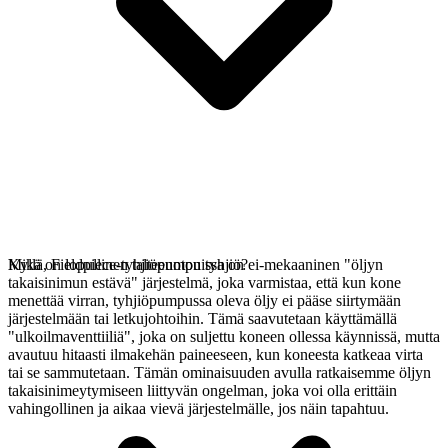
Kyllä, Fieldpiece-tyhjiöpumpuissa on ei-mekaaninen "öljyn
Mikä on lopullinen talteenoton tyhjiö?
takaisinimun estävä" järjestelmä, joka varmistaa, että kun kone
menettää virran, tyhjiöpumpussa oleva öljy ei pääse siirtymään
järjestelmään tai letkujohtoihin. Tämä saavutetaan käyttämällä
"ulkoilmaventtiiliä", joka on suljettu koneen ollessa käynnissä, mutta
avautuu hitaasti ilmakehän paineeseen, kun koneesta katkeaa virta
tai se sammutetaan. Tämän ominaisuuden avulla ratkaisemme öljyn
takaisinimeytymiseen liittyvän ongelman, joka voi olla erittäin
vahingollinen ja aikaa vievä järjestelmälle, jos näin tapahtuu.