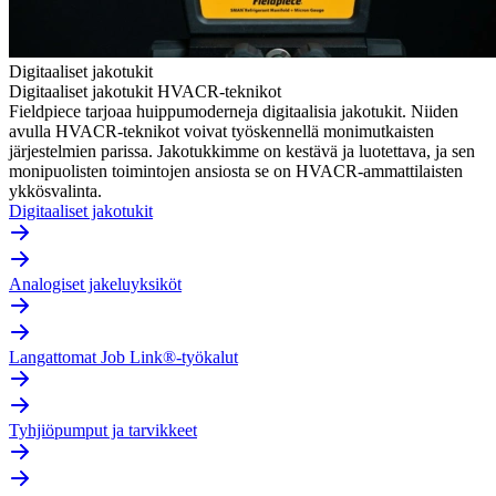
Digitaaliset jakotukit
Digitaaliset jakotukit HVACR-teknikot
Fieldpiece tarjoaa huippumoderneja digitaalisia jakotukit. Niiden
avulla HVACR-teknikot voivat työskennellä monimutkaisten
järjestelmien parissa. Jakotukkimme on kestävä ja luotettava, ja sen
monipuolisten toimintojen ansiosta se on HVACR-ammattilaisten
ykkösvalinta.
Digitaaliset jakotukit
Analogiset jakeluyksiköt
Langattomat Job Link®-työkalut
Tyhjiöpumput ja tarvikkeet