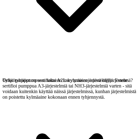
Tyhjiöpumput on sertifioitu A2L-kylmäainejärjestelmille. Emme
Onko tyhjiöpumpussa takaisin imeytymisen estävä öljyjärjestelmä?
sertifioi pumppua A3-järjestelmiä tai NH3-järjestelmiä varten - sitä
voidaan kuitenkin käyttää näissä järjestelmissä, kunhan järjestelmistä
on poistettu kylmäaine kokonaan ennen tyhjennystä.