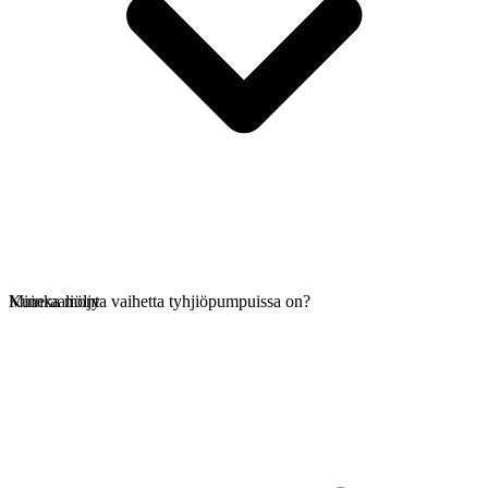
Mineraaliöljy
Kuinka monta vaihetta tyhjiöpumpuissa on?