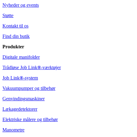
Nyheder og events
Støtte
Kontakt til os
Find din butik
Produkter
Digitale manifolder
Trådløse Job Link
®
-værktøjer
Job Link
®
-system
Vakuumpumper og tilbehør
Genvindingsmaskiner
Lækagedetektorer
Elektriske målere og tilbehør
Manometre