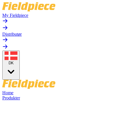
My Fieldpiece
Distributør
DK
Home
Produkter