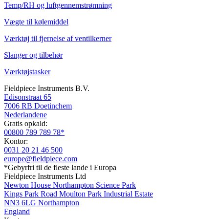
Temp/RH og luftgennemstrømning
Vægte til kølemiddel
Værktøj til fjernelse af ventilkerner
Slanger og tilbehør
Værktøjstasker
Fieldpiece Instruments B.V.
Edisonstraat 65
7006 RB Doetinchem
Nederlandene
Gratis opkald:
00800 789 789 78*
Kontor:
0031 20 21 46 500
europe@fieldpiece.com
*Gebyrfri til de fleste lande i Europa
Fieldpiece Instruments Ltd
Newton House Northampton Science Park
Kings Park Road Moulton Park Industrial Estate
NN3 6LG Northampton
England