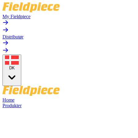
My Fieldpiece
Distributør
DK
Home
Produkter