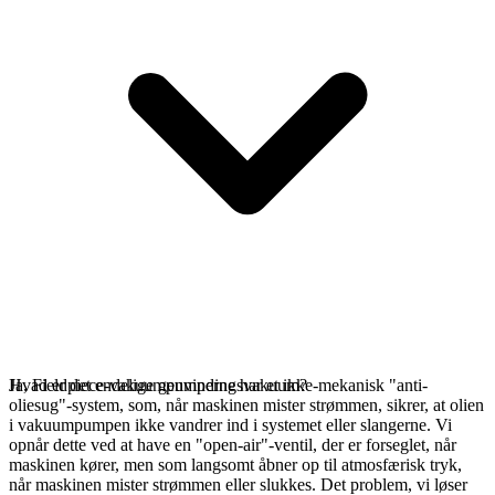
Ja, Fieldpiece-vakuumpumperne har et ikke-mekanisk "anti-
Hvad er det endelige genvindingsvakuum?
oliesug"-system, som, når maskinen mister strømmen, sikrer, at olien
i vakuumpumpen ikke vandrer ind i systemet eller slangerne. Vi
opnår dette ved at have en "open-air"-ventil, der er forseglet, når
maskinen kører, men som langsomt åbner op til atmosfærisk tryk,
når maskinen mister strømmen eller slukkes. Det problem, vi løser