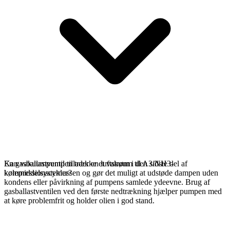
En gasballastventil tillader en luftstrøm i den sidste del af
Kan vakuumpumpen trække et vakuum til A3/NH3-
kompressionscyklussen og gør det muligt at udstøde dampen uden
kølemiddelsystemer?
kondens eller påvirkning af pumpens samlede ydeevne. Brug af
gasballastventilen ved den første nedtrækning hjælper pumpen med
at køre problemfrit og holder olien i god stand.