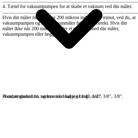
..............................................................................................................
4. Tænd for vakuumpumpen for at skabe et vakuum ved din måler.
..............................................................................................................
Hvis din måler måler under 200 mikron inden for 1 minut, ved du, at
vakuumpumpen og din vakuummåler fungerer korrekt. Hvis din
måler ikke når 200 mikron, er der et problem med din måler,
vakuumpumpen eller begge dele.
Portstørrelserne fra venstre mod højre er 1/4", 1/2", 3/8", 3/8".
Hvad er gasballast, og hvornår skal jeg bruge den?