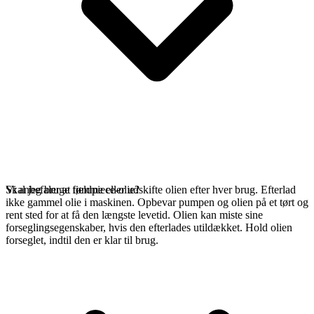
Vi anbefaler at tømme eller udskifte olien efter hver brug. Efterlad
Skal jeg bruge fieldpiece-olie?
ikke gammel olie i maskinen. Opbevar pumpen og olien på et tørt og
rent sted for at få den længste levetid. Olien kan miste sine
forseglingsegenskaber, hvis den efterlades utildækket. Hold olien
forseglet, indtil den er klar til brug.