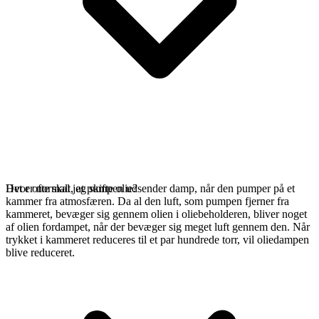
Det er normalt, at pumpen udsender damp, når den pumper på et
Hvor ofte skal jeg skifte olie?
kammer fra atmosfæren. Da al den luft, som pumpen fjerner fra
kammeret, bevæger sig gennem olien i oliebeholderen, bliver noget
af olien fordampet, når der bevæger sig meget luft gennem den. Når
trykket i kammeret reduceres til et par hundrede torr, vil oliedampen
blive reduceret.