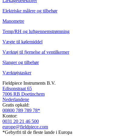
Lækagedetektorer
Elektriske målere og tilbehør
Manometre
Temp/RH og luftgennemstrømning
Vægte til kølemiddel
Værktøj til fjernelse af ventilkerner
Slanger og tilbehør
Værktøjstasker
Fieldpiece Instruments B.V.
Edisonstraat 65
7006 RB Doetinchem
Nederlandene
Gratis opkald:
00800 789 789 78*
Kontor:
0031 20 21 46 500
europe@fieldpiece.com
*Gebyrfri til de fleste lande i Europa