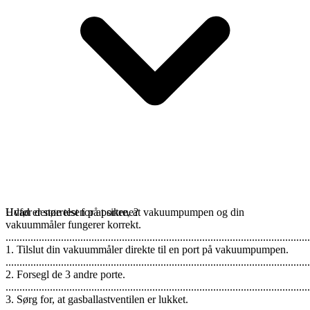
Udfør denne test for at sikre, at vakuumpumpen og din
Hvad er størrelsen på portene?
vakuummåler fungerer korrekt.
..............................................................................................................
1. Tilslut din vakuummåler direkte til en port på vakuumpumpen.
..............................................................................................................
2. Forsegl de 3 andre porte.
..............................................................................................................
3. Sørg for, at gasballastventilen er lukket.