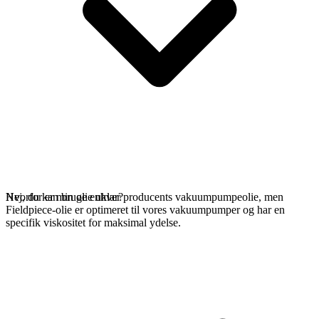
Nej, du kan bruge enhver producents vakuumpumpeolie, men
Hvorfor er min olie uklar?
Fieldpiece-olie er optimeret til vores vakuumpumper og har en
specifik viskositet for maksimal ydelse.