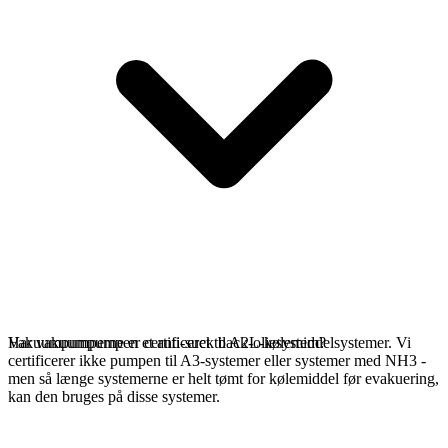
Vakuumpumperne er certificeret til A2L-kølemiddelsystemer. Vi
Har vakuumpumpen et anti-suck back-oliesystem?
certificerer ikke pumpen til A3-systemer eller systemer med NH3 -
men så længe systemerne er helt tømt for kølemiddel før evakuering,
kan den bruges på disse systemer.