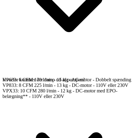
VP633: 6 CFM 170 l/min - 15 kg - AC-motor - Dobbelt spænding
Hvorfor kommer der damp ud af pumpen?
VP833: 8 CFM 225 l/min - 13 kg - DC-motor - 110V eller 230V
VPX33: 10 CFM 280 l/min - 12 kg - DC-motor med EPO-
belægning** - 110V eller 230V