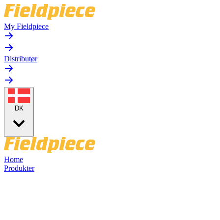
My Fieldpiece
Distributør
DK
Home
Produkter