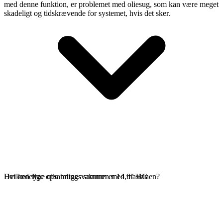
med denne funktion, er problemet med oliesug, som kan være meget
skadeligt og tidskrævende for systemet, hvis det sker.
Det endelige opsamlingsvakuum er 14,9" HG
Hvilken type olie bruges sammen med maskinen?