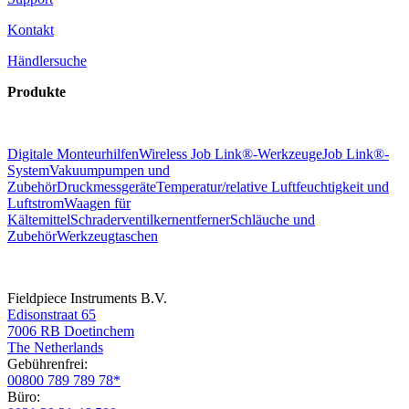
Kontakt
Händlersuche
Produkte
Digitale Monteurhilfen
Wireless Job Link®-Werkzeuge
Job Link®-
System
Vakuumpumpen und
Zubehör
Druckmessgeräte
Temperatur/relative Luftfeuchtigkeit und
Luftstrom
Waagen für
Kältemittel
Schraderventilkernentferner
Schläuche und
Zubehör
Werkzeugtaschen
Fieldpiece Instruments B.V.
Edisonstraat 65
7006 RB Doetinchem
The Netherlands
Gebührenfrei:
00800 789 789 78*
Büro: