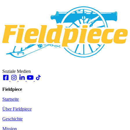
Soziale Medien
Fieldpiece
Startseite
Über Fieldpiece
Geschichte
Mission