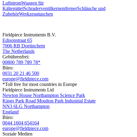
Luftstrom
Waagen für
Kältemittel
Schraderventilkernentferner
Schläuche und
Zubehör
Werkzeugtaschen
Fieldpiece Instruments B.V.
Edisonstraat 65
7006 RB Doetinchem
The Netherlands
Gebührenfrei:
00800 789 789 78*
Büro:
0031 20 21 46 500
europe@fieldpiece.com
*Toll free for most countries in Europe
Fieldpiece Instruments Ltd
Newton House Northampton Science Park
Kings Park Road Moulton Park Industrial Estate
NN3 6LG Northampton
England
Büro:
0044 1604 654164
europe@fieldpiece.com
Soziale Medien