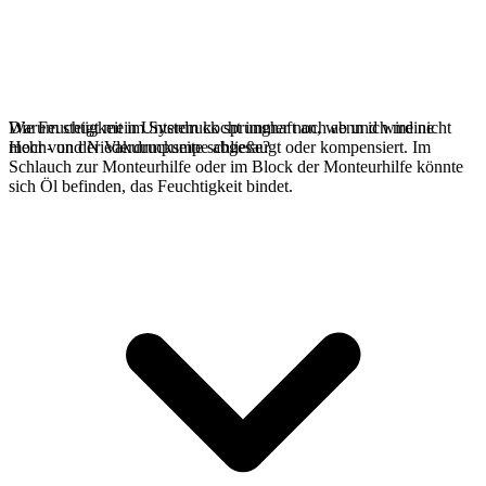
Die Feuchtigkeit im System kocht immer noch ab und wird nicht
Warum steigt mein Unterdruck sprunghaft an, wenn ich meine
mehr von der Vakuumpumpe abgesaugt oder kompensiert. Im
Hoch- und Niederdruckseite schließe?
Schlauch zur Monteurhilfe oder im Block der Monteurhilfe könnte
sich Öl befinden, das Feuchtigkeit bindet.