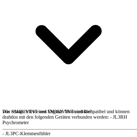
Das SM482VINT und SM382VINT sind kompatibel und können
Wie reinige ich meinen Digitale Monteurhilfe?
drahtlos mit den folgenden Geräten verbunden werden: - JL3RH
Psychrometer
..............................................................................................................
- JL3PC-Klemmenfühler