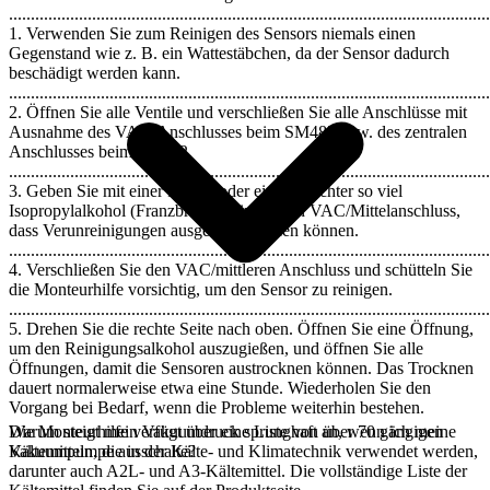
..............................................................................................................
1. Verwenden Sie zum Reinigen des Sensors niemals einen
Gegenstand wie z. B. ein Wattestäbchen, da der Sensor dadurch
beschädigt werden kann.
..............................................................................................................
2. Öffnen Sie alle Ventile und verschließen Sie alle Anschlüsse mit
Ausnahme des VAC-Anschlusses beim SM482 bzw. des zentralen
Anschlusses beim SM382.
..............................................................................................................
3. Geben Sie mit einer Pipette oder einem Trichter so viel
Isopropylalkohol (Franzbranntwein) in den VAC/Mittelanschluss,
dass Verunreinigungen ausgespült werden können.
..............................................................................................................
4. Verschließen Sie den VAC/mittleren Anschluss und schütteln Sie
die Monteurhilfe vorsichtig, um den Sensor zu reinigen.
..............................................................................................................
5. Drehen Sie die rechte Seite nach oben. Öffnen Sie eine Öffnung,
um den Reinigungsalkohol auszugießen, und öffnen Sie alle
Öffnungen, damit die Sensoren austrocknen können. Das Trocknen
dauert normalerweise etwa eine Stunde. Wiederholen Sie den
Vorgang bei Bedarf, wenn die Probleme weiterhin bestehen.
Die Monteurhilfe verfügt über eine Liste von über 70 gängigen
Warum steigt mein Vakuumdruck sprunghaft an, wenn ich meine
Kältemitteln, die in der Kälte- und Klimatechnik verwendet werden,
Vakuumpumpe ausschalte?
darunter auch A2L- und A3-Kältemittel. Die vollständige Liste der