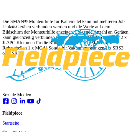
Die SMAN® Monteurhilfe für Kältemittel kann mit mehreren Job
Link®-Geräten verbunden werden und die Werte auf dem
Bildschirm der Monteurhilfe anzeigen. Folgende Anzahl an Geräten
kann gleichzeitig verbunden werden: 3 x JL3RH Psychrometer 2 x
JL3PC Klemmen für die Rohrtemperatur 2 x JL3LC Große
Rohrschellen 1 x MG44 Sonde für Vakuummessungen 1 x SRS3
oder SR47
Soziale Medien
Fieldpiece
Startseite