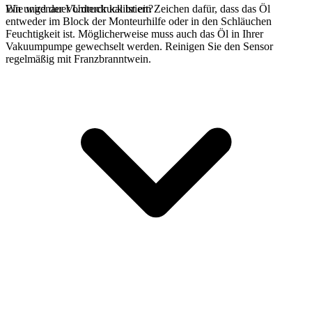
Ein ungenauer Unterdruck ist ein Zeichen dafür, dass das Öl
Wie wird der Vordruck kalibriert?
entweder im Block der Monteurhilfe oder in den Schläuchen
Feuchtigkeit ist. Möglicherweise muss auch das Öl in Ihrer
Vakuumpumpe gewechselt werden. Reinigen Sie den Sensor
regelmäßig mit Franzbranntwein.