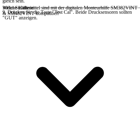
gleich sein.
..............................................................................................................
300m Sichtlinie
Welche Kältemittel sind mit der digitalen Monteurhilfe SM382VINT
9. Drücken Sie die Taste "Test Cal". Beide Drucksensoren sollten
& SM482VINT kompatibel?
"GUT" anzeigen.