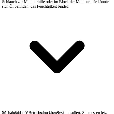
Schlauch zur Monteurhilfe oder im Block der Monteurhilfe könnte
sich Öl befinden, das Feuchtigkeit bindet.
Sie haben das Vakuummeter vom System isoliert. Sie messen jetzt
Wie groß ist der Betriebsdruckbereich?