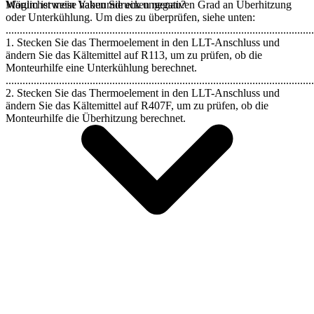
Möglicherweise haben Sie einen negativen Grad an Überhitzung
Warum ist mein Vakuumdruck ungenau?
oder Unterkühlung. Um dies zu überprüfen, siehe unten:
..............................................................................................................
1. Stecken Sie das Thermoelement in den LLT-Anschluss und
ändern Sie das Kältemittel auf R113, um zu prüfen, ob die
Monteurhilfe eine Unterkühlung berechnet.
..............................................................................................................
2. Stecken Sie das Thermoelement in den LLT-Anschluss und
ändern Sie das Kältemittel auf R407F, um zu prüfen, ob die
Monteurhilfe die Überhitzung berechnet.