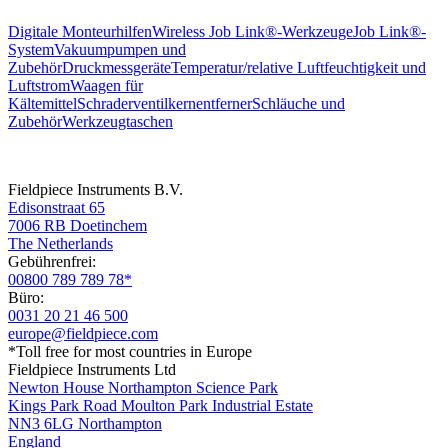
Digitale Monteurhilfen
Wireless Job Link®-Werkzeuge
Job Link®-
System
Vakuumpumpen und
Zubehör
Druckmessgeräte
Temperatur/relative Luftfeuchtigkeit und
Luftstrom
Waagen für
Kältemittel
Schraderventilkernentferner
Schläuche und
Zubehör
Werkzeugtaschen
Fieldpiece Instruments B.V.
Edisonstraat 65
7006 RB Doetinchem
The Netherlands
Gebührenfrei:
00800 789 789 78*
Büro:
0031 20 21 46 500
europe@fieldpiece.com
*Toll free for most countries in Europe
Fieldpiece Instruments Ltd
Newton House Northampton Science Park
Kings Park Road Moulton Park Industrial Estate
NN3 6LG Northampton
England