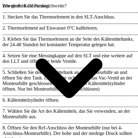
Erweiterte Kalibrierung:
Wie groß ist die Funkreichweite?
..............................................................................................................
1. Stecken Sie das Thermoelement in den SLT-Anschluss.
..............................................................................................................
2. Thermoelement auf Eiswasser 0°C kalibrieren.
..............................................................................................................
3. Kleben Sie das Thermoelement an die Seite des Kältemitteltanks,
der 24-48 Stunden bei konstanter Temperatur gelegen hat.
..............................................................................................................
4. Setzen Sie eine Messingkappe auf den SLT und eine weitere auf
den LLT und öffnen Sie beide Ventile.
..............................................................................................................
5. Schließen Sie den Kältemitteltank an der Monteurhilfe an und
öffnen Sie den Tank. (Stellen Sie sicher, dass das Vac-Ventil an der
Monteurhilfe geschlossen ist, bevor Sie den Kältemittelzylinder
öffnen. Nur bei Monteurhilfen mit 4 Anschlüssen)
..............................................................................................................
6. Kältemittelzylinder öffnen.
..............................................................................................................
7. Wählen Sie die Art des Kältemittels, das Sie verwenden, an der
Monteurhilfe aus.
..............................................................................................................
8. Öffnen Sie den Ref-Anschluss der Monteurhilfe (nur bei 4-
Anschluss-Monteurhilfe). Der hohe und der niedrige Druck sollten