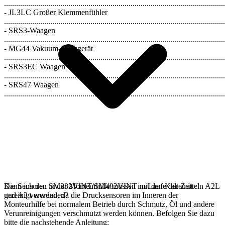
..............................................................................................................
- JL3LC Großer Klemmenfühler
..............................................................................................................
- SRS3-Waagen
..............................................................................................................
- MG44 Vakuum-Messgerät
..............................................................................................................
- SRS3EC Waagen
..............................................................................................................
- SRS47 Waagen
..............................................................................................................
Die Sensoren in der Monteurhilfe müssen im Laufe der Zeit
Kann ich den SM382VINT/SM482VINT mit den Kältemitteln A2L
gereinigt werden, da die Drucksensoren im Inneren der
und A3 verwenden?
Monteurhilfe bei normalem Betrieb durch Schmutz, Öl und andere
Verunreinigungen verschmutzt werden können. Befolgen Sie dazu
bitte die nachstehende Anleitung: