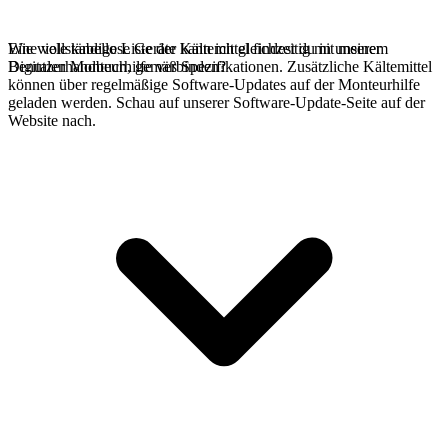
Eine vollständige Liste der Kältemittel findest du in unserem
Wie viele kabellose Geräte kann ich gleichzeitig mit meiner
Benutzerhandbuch, gemäß Spezifikationen. Zusätzliche Kältemittel
Digitalen Monteurhilfe verbinden?
können über regelmäßige Software-Updates auf der Monteurhilfe
geladen werden. Schau auf unserer Software-Update-Seite auf der
Website nach.