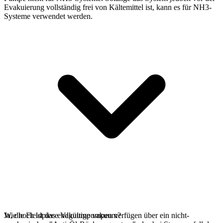
Evakuierung vollständig frei von Kältemittel ist, kann es für NH3-
Systeme verwendet werden.
Ja, die Fieldpiece Vakuumpumpen verfügen über ein nicht-
Wie hoch ist das endgültige vakuum?