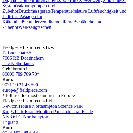
Digitale Monteurhilfen
Wireless Job Link®-Werkzeuge
Job Link®-
System
Vakuumpumpen und
Zubehör
Druckmessgeräte
Temperatur/relative Luftfeuchtigkeit und
Luftstrom
Waagen für
Kältemittel
Schraderventilkernentferner
Schläuche und
Zubehör
Werkzeugtaschen
Fieldpiece Instruments B.V.
Edisonstraat 65
7006 RB Doetinchem
The Netherlands
Gebührenfrei:
00800 789 789 78*
Büro:
0031 20 21 46 500
europe@fieldpiece.com
*Toll free for most countries in Europe
Fieldpiece Instruments Ltd
Newton House Northampton Science Park
Kings Park Road Moulton Park Industrial Estate
NN3 6LG Northampton
England
Büro:
0044 1604 654164