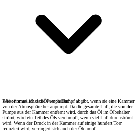
Es ist normal, dass die Pumpe Dampf abgibt, wenn sie eine Kammer
Wie oft muss ich das Öl wechseln?
von der Atmosphäre her anpumpt. Da die gesamte Luft, die von der
Pumpe aus der Kammer entfernt wird, durch das Öl im Ölbehälter
strömt, wird ein Teil des Öls verdampft, wenn viel Luft durchströmt
wird. Wenn der Druck in der Kammer auf einige hundert Torr
reduziert wird, verringert sich auch der Öldampf.