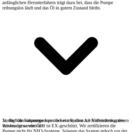
anfänglichen Herunterfahren trägt dazu bei, dass die Pumpe
reibungslos läuft und das Öl in gutem Zustand bleibt.
Ja, die Vakuumpumpe kann sicher mit allen A3-Kältemittelsystemen
Verfügt die Vakuumpumpe über ein System zur Verhinderung des
verwendet werden und ist EX-geschützt. Wir zertifizieren die
Rücksaugens von Öl?
Pumpe nicht für NH3-Systeme. Solange das System jedoch vor der