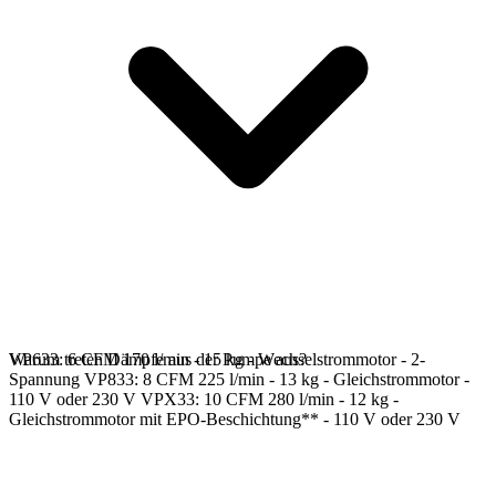
VP633: 6 CFM 170 l/min - 15 kg - Wechselstrommotor - 2-
Warum treten Dämpfe aus der Pumpe aus?
Spannung VP833: 8 CFM 225 l/min - 13 kg - Gleichstrommotor -
110 V oder 230 V VPX33: 10 CFM 280 l/min - 12 kg -
Gleichstrommotor mit EPO-Beschichtung** - 110 V oder 230 V