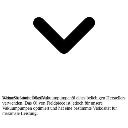
Nein, Sie können das Vakuumpumpenöl eines beliebigen Herstellers
Warum ist mein Öl trübe?
verwenden. Das Öl von Fieldpiece ist jedoch für unsere
Vakuumpumpen optimiert und hat eine bestimmte Viskosität für
maximale Leistung.