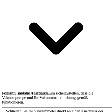
Führen Sie diesen Test durch, um sicherzustellen, dass die
Wie groß sind die Anschlüsse?
Vakuumpumpe und Ihr Vakuummeter ordnungsgemäß
funktionieren.
..............................................................................................................
1. Schließen Sie Ihr Vakuummeter direkt an einen Anschluss der