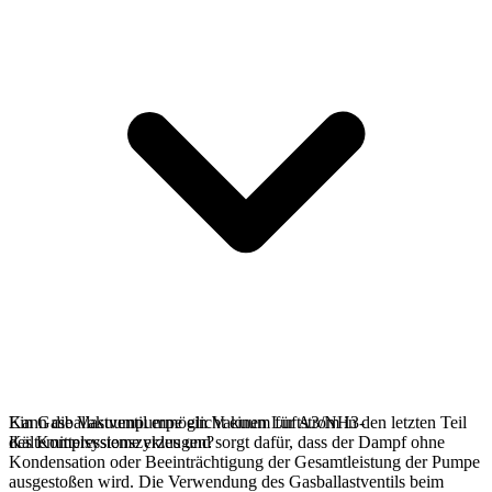
Ein Gasballastventil ermöglicht einen Luftstrom in den letzten Teil
Kann die Vakuumpumpe ein Vakuum für A3/NH3-
des Kompressionszyklus und sorgt dafür, dass der Dampf ohne
Kältemittelsysteme erzeugen?
Kondensation oder Beeinträchtigung der Gesamtleistung der Pumpe
ausgestoßen wird. Die Verwendung des Gasballastventils beim