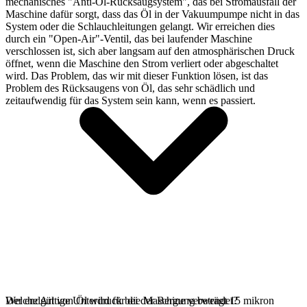
mechanisches "Anti-Öl-Rücksaugsystem", das bei Stromausfall der
Maschine dafür sorgt, dass das Öl in der Vakuumpumpe nicht in das
System oder die Schlauchleitungen gelangt. Wir erreichen dies
durch ein "Open-Air"-Ventil, das bei laufender Maschine
verschlossen ist, sich aber langsam auf den atmosphärischen Druck
öffnet, wenn die Maschine den Strom verliert oder abgeschaltet
wird. Das Problem, das wir mit dieser Funktion lösen, ist das
Problem des Rücksaugens von Öl, das sehr schädlich und
zeitaufwendig für das System sein kann, wenn es passiert.
Der endgültige Unterdruck bei der Bergung beträgt 15 mikron
Welche Art von Öl wird für die Maschine verwendet?