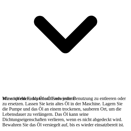
Wir empfehlen, das Öl am Ende jeder Benutzung zu entleeren oder
Muss ich ein Fieldpiece-Öl verwenden?
zu ersetzen. Lassen Sie kein altes Öl in der Maschine. Lagern Sie
die Pumpe und das Öl an einem trockenen, sauberen Ort, um die
Lebensdauer zu verlängern. Das Öl kann seine
Dichtungseigenschaften verlieren, wenn es nicht abgedeckt wird.
Bewahren Sie das Öl versiegelt auf, bis es wieder einsatzbereit ist.