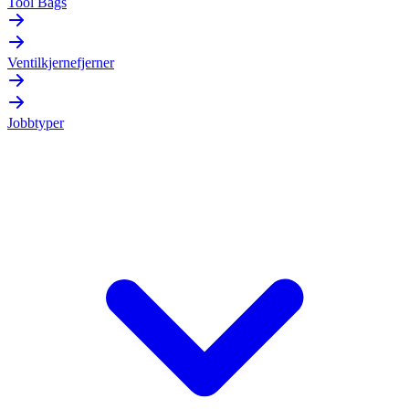
Tool Bags
Ventilkjernefjerner
Jobbtyper