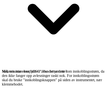
Nei, min/max-knappen er ikke det samme som innkoblingsstrøm, da
Måleren min viser "dISC", hva betyr dette?
den ikke fanger opp avlesninger raskt nok. For innkoblingsstrøm
skal du bruke "innkoblingsknappen" på siden av instrumentet, nær
klemmehodet.