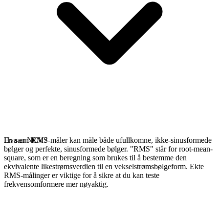
En sann-RMS-måler kan måle både ufullkomne, ikke-sinusformede
Hva er NCV?
bølger og perfekte, sinusformede bølger. "RMS" står for root-mean-
square, som er en beregning som brukes til å bestemme den
ekvivalente likestrømsverdien til en vekselstrømsbølgeform. Ekte
RMS-målinger er viktige for å sikre at du kan teste
frekvensomformere mer nøyaktig.