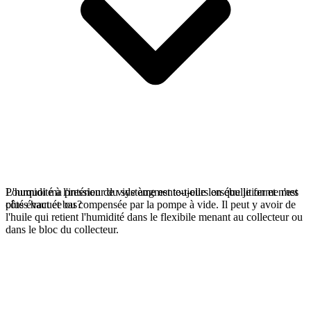
L'humidité à l'intérieur du système est toujours en ébullition et n'est
Pourquoi ma pression de vide augmente-t-elle lorsque je ferme mes
plus évacuée ou compensée par la pompe à vide. Il peut y avoir de
côtés haut et bas?
l'huile qui retient l'humidité dans le flexibile menant au collecteur ou
dans le bloc du collecteur.