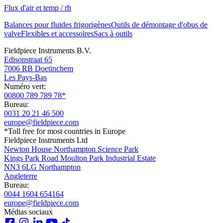
Flux d'air et temp / rh
Balances pour fluides frigorigènes
Outils de démontage d'obus de
valve
Flexibles et accessoires
Sacs à outils
Fieldpiece Instruments B.V.
Edisonstraat 65
7006 RB Doetinchem
Les Pays-Bas
Numéro vert:
00800 789 789 78*
Bureau:
0031 20 21 46 500
europe@fieldpiece.com
*Toll free for most countries in Europe
Fieldpiece Instruments Ltd
Newton House Northampton Science Park
Kings Park Road Moulton Park Industrial Estate
NN3 6LG Northampton
Angleterre
Bureau:
0044 1604 654164
europe@fieldpiece.com
Médias sociaux