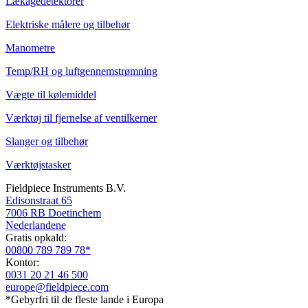
Lækagedetektorer
Elektriske målere og tilbehør
Manometre
Temp/RH og luftgennemstrømning
Vægte til kølemiddel
Værktøj til fjernelse af ventilkerner
Slanger og tilbehør
Værktøjstasker
Fieldpiece Instruments B.V.
Edisonstraat 65
7006 RB Doetinchem
Nederlandene
Gratis opkald:
00800 789 789 78*
Kontor:
0031 20 21 46 500
europe@fieldpiece.com
*Gebyrfri til de fleste lande i Europa