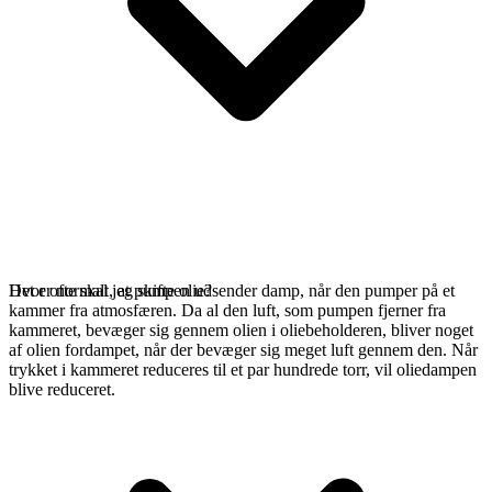
Det er normalt, at pumpen udsender damp, når den pumper på et
Hvor ofte skal jeg skifte olie?
kammer fra atmosfæren. Da al den luft, som pumpen fjerner fra
kammeret, bevæger sig gennem olien i oliebeholderen, bliver noget
af olien fordampet, når der bevæger sig meget luft gennem den. Når
trykket i kammeret reduceres til et par hundrede torr, vil oliedampen
blive reduceret.