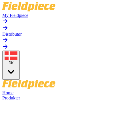
My Fieldpiece
Distributør
DK
Home
Produkter