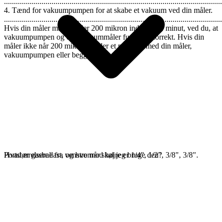
..............................................................................................................
4. Tænd for vakuumpumpen for at skabe et vakuum ved din måler.
..............................................................................................................
Hvis din måler måler under 200 mikron inden for 1 minut, ved du, at
vakuumpumpen og din vakuummåler fungerer korrekt. Hvis din
måler ikke når 200 mikron, er der et problem med din måler,
vakuumpumpen eller begge dele.
Portstørrelserne fra venstre mod højre er 1/4", 1/2", 3/8", 3/8".
Hvad er gasballast, og hvornår skal jeg bruge den?