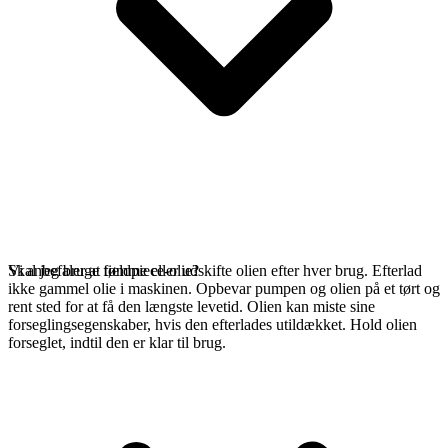
Vi anbefaler at tømme eller udskifte olien efter hver brug. Efterlad
Skal jeg bruge fieldpiece-olie?
ikke gammel olie i maskinen. Opbevar pumpen og olien på et tørt og
rent sted for at få den længste levetid. Olien kan miste sine
forseglingsegenskaber, hvis den efterlades utildækket. Hold olien
forseglet, indtil den er klar til brug.