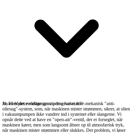
Ja, Fieldpiece-vakuumpumperne har et ikke-mekanisk "anti-
Hvad er det endelige genvindingsvakuum?
oliesug"-system, som, når maskinen mister strømmen, sikrer, at olien
i vakuumpumpen ikke vandrer ind i systemet eller slangerne. Vi
opnår dette ved at have en "open-air"-ventil, der er forseglet, når
maskinen kører, men som langsomt åbner op til atmosfærisk tryk,
når maskinen mister strømmen eller slukkes. Det problem, vi løser