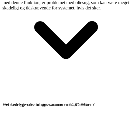
med denne funktion, er problemet med oliesug, som kan være meget
skadeligt og tidskrævende for systemet, hvis det sker.
Det endelige opsamlingsvakuum er 14,9" HG
Hvilken type olie bruges sammen med maskinen?