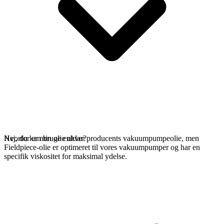
Nej, du kan bruge enhver producents vakuumpumpeolie, men
Hvorfor er min olie uklar?
Fieldpiece-olie er optimeret til vores vakuumpumper og har en
specifik viskositet for maksimal ydelse.