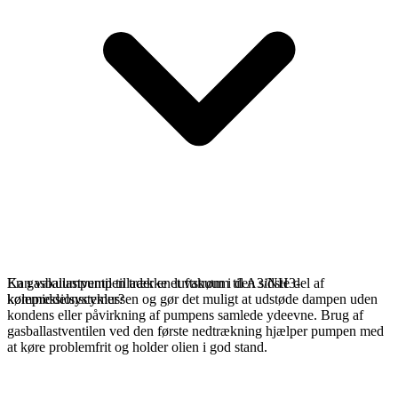
En gasballastventil tillader en luftstrøm i den sidste del af
Kan vakuumpumpen trække et vakuum til A3/NH3-
kompressionscyklussen og gør det muligt at udstøde dampen uden
kølemiddelsystemer?
kondens eller påvirkning af pumpens samlede ydeevne. Brug af
gasballastventilen ved den første nedtrækning hjælper pumpen med
at køre problemfrit og holder olien i god stand.