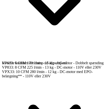
VP633: 6 CFM 170 l/min - 15 kg - AC-motor - Dobbelt spænding
Hvorfor kommer der damp ud af pumpen?
VP833: 8 CFM 225 l/min - 13 kg - DC-motor - 110V eller 230V
VPX33: 10 CFM 280 l/min - 12 kg - DC-motor med EPO-
belægning** - 110V eller 230V