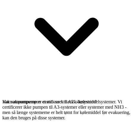
Vakuumpumperne er certificeret til A2L-kølemiddelsystemer. Vi
Har vakuumpumpen et anti-suck back-oliesystem?
certificerer ikke pumpen til A3-systemer eller systemer med NH3 -
men så længe systemerne er helt tømt for kølemiddel før evakuering,
kan den bruges på disse systemer.