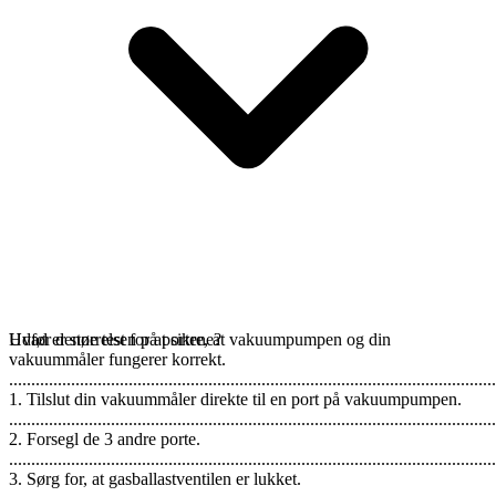
Udfør denne test for at sikre, at vakuumpumpen og din
Hvad er størrelsen på portene?
vakuummåler fungerer korrekt.
..............................................................................................................
1. Tilslut din vakuummåler direkte til en port på vakuumpumpen.
..............................................................................................................
2. Forsegl de 3 andre porte.
..............................................................................................................
3. Sørg for, at gasballastventilen er lukket.