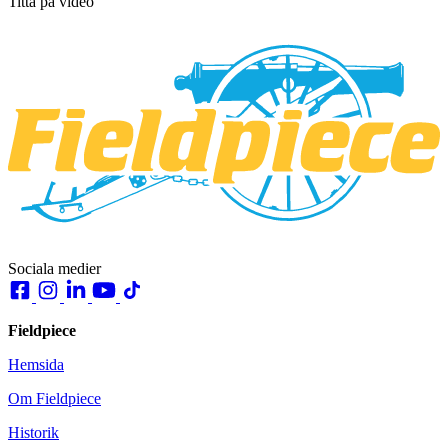
Titta på video
Sociala medier
Fieldpiece
Hemsida
Om Fieldpiece
Historik