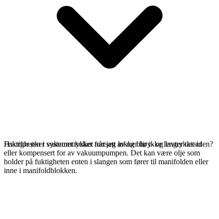
Fuktigheten i systemet koker fortsatt av og blir ikke lenger tatt ut
Hvorfor øker vakuumtrykket når jeg lukker høy- og lavtrykkssiden?
eller kompensert for av vakuumpumpen. Det kan være olje som
holder på fuktigheten enten i slangen som fører til manifolden eller
inne i manifoldblokken.