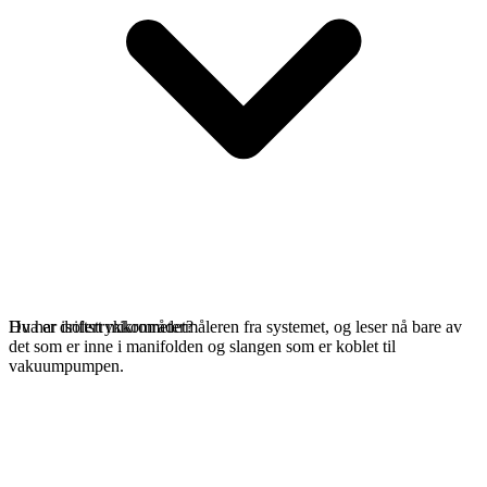
Du har isolert mikrometermåleren fra systemet, og leser nå bare av
Hva er driftstrykkområdet?
det som er inne i manifolden og slangen som er koblet til
vakuumpumpen.