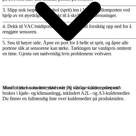
..............................................................................................................
3. Slipp nok isopropylalkohol (sprit) inn i VAC-/mellomporten ved
hjelp av en øyedråpe eller trakt til å skylle ut forurensninger.
..............................................................................................................
4. Dekk til VAC/midtporten og rist Manifold forsiktig opp ned for å
rengjøre sensoren.
..............................................................................................................
5. Snu til høyre side. Åpne en port for å helle ut sprit, og åpne alle
portene slik at sensorene kan tørke. Tørkingen tar vanligvis omtrent
en time. Gjenta om nødvendig hvis problemene vedvarer.
Manifolden har en liste med over 70 vanlige kuldemedier som
Hvorfor øker vakuumtrykket når jeg slår av vakuumpumpen?
brukes i kjøle- og klimaanlegg, inkludert A2L- og A3-kuldemedier.
Du finner en fullstendig liste over kuldemedier på produktsiden.