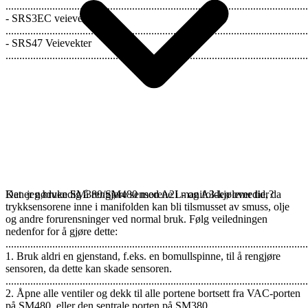
..............................................................................................................
- SRS3EC veievekter
..............................................................................................................
- SRS47 Veievekter
..............................................................................................................
Det er nødvendig å rengjøre sensorene i manifolden over tid, da
Kan jeg bruke SM380/SM480 med A2L- og A3-kjølemedier?
trykksensorene inne i manifolden kan bli tilsmusset av smuss, olje
og andre forurensninger ved normal bruk. Følg veiledningen
nedenfor for å gjøre dette:
..............................................................................................................
1. Bruk aldri en gjenstand, f.eks. en bomullspinne, til å rengjøre
sensoren, da dette kan skade sensoren.
..............................................................................................................
2. Åpne alle ventiler og dekk til alle portene bortsett fra VAC-porten
på SM480, eller den sentrale porten på SM380.