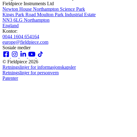
Fieldpiece Instruments Ltd
Newton House Northampton Science Park
Kings Park Road Moulton Park Industrial Estate
NN3 6LG Northampton
England
Kontor:
0044 1604 654164
europe@fieldpiece.com
Sosiale medier
© Fieldpiece 2026
Retningslinjer for informasjonskapsler
Retningslinjer for personvern
Patenter