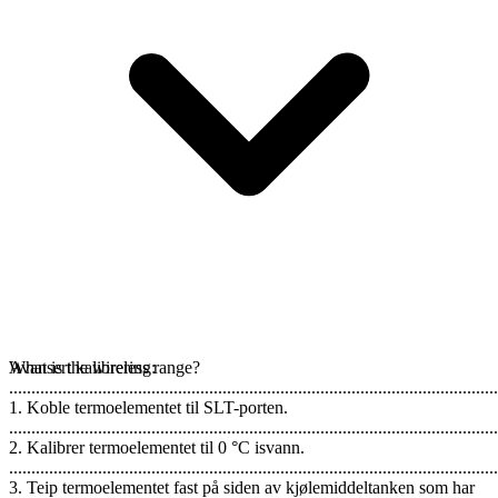
Avansert kalibrering:
What is the wireless range?
..............................................................................................................
1. Koble termoelementet til SLT-porten.
..............................................................................................................
2. Kalibrer termoelementet til 0 °C isvann.
..............................................................................................................
3. Teip termoelementet fast på siden av kjølemiddeltanken som har