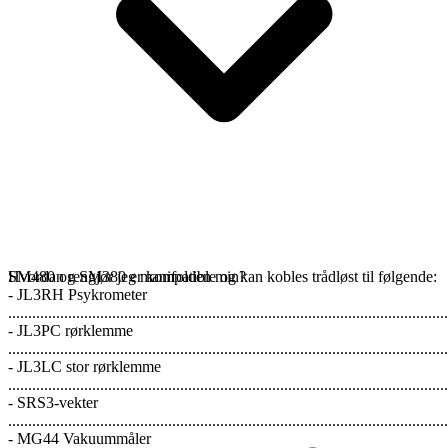
SM480 og SM380 er kompatible og kan kobles trådløst til følgende:
Hvordan rengjør jeg manifolden min?
- JL3RH Psykrometer
..............................................................................................................
- JL3PC rørklemme
..............................................................................................................
- JL3LC stor rørklemme
..............................................................................................................
- SRS3-vekter
..............................................................................................................
- MG44 Vakuummåler