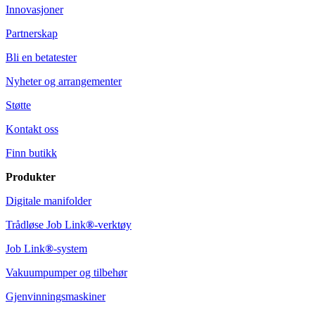
Innovasjoner
Partnerskap
Bli en betatester
Nyheter og arrangementer
Støtte
Kontakt oss
Finn butikk
Produkter
Digitale manifolder
Trådløse Job Link
®
-verktøy
Job Link
®
-system
Vakuumpumper og tilbehør
Gjenvinningsmaskiner