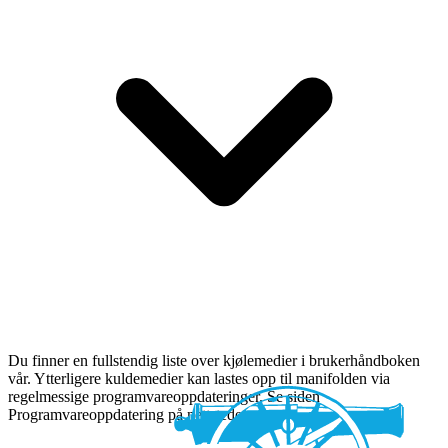
Du finner en fullstendig liste over kjølemedier i brukerhåndboken
vår. Ytterligere kuldemedier kan lastes opp til manifolden via
regelmessige programvareoppdateringer. Se siden
Programvareoppdatering på nettstedet vårt.