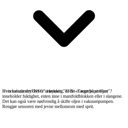
Hvis vakuumtrykket er unøyaktig, er det et tegn på at oljen
Hvorfor står det "NSG" i boksen "THS - TargetSuperHeat"?
inneholder fuktighet, enten inne i manifoldblokken eller i slangene.
Det kan også være nødvendig å skifte oljen i vakuumpumpen.
Rengjør sensoren med jevne mellomrom med sprit.