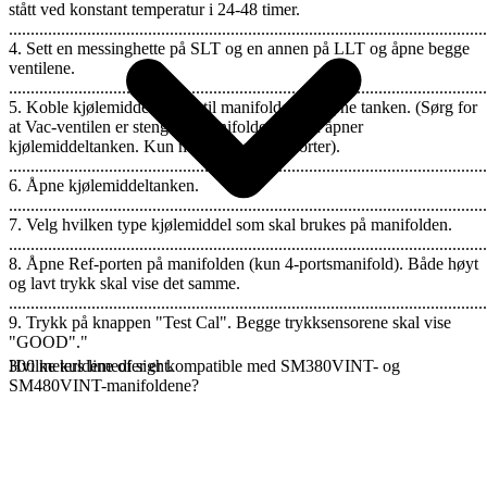
stått ved konstant temperatur i 24-48 timer.
..............................................................................................................
4. Sett en messinghette på SLT og en annen på LLT og åpne begge
ventilene.
..............................................................................................................
5. Koble kjølemiddeltanken til manifolden og åpne tanken. (Sørg for
at Vac-ventilen er stengt på manifolden før du åpner
kjølemiddeltanken. Kun manifold med 4 porter).
..............................................................................................................
6. Åpne kjølemiddeltanken.
..............................................................................................................
7. Velg hvilken type kjølemiddel som skal brukes på manifolden.
..............................................................................................................
8. Åpne Ref-porten på manifolden (kun 4-portsmanifold). Både høyt
og lavt trykk skal vise det samme.
..............................................................................................................
9. Trykk på knappen "Test Cal". Begge trykksensorene skal vise
"GOOD"."
300 meters line of sight.
Hvilke kuldemedier er kompatible med SM380VINT- og
SM480VINT-manifoldene?