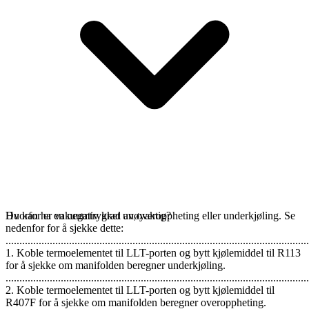
Du kan ha en negativ grad av overoppheting eller underkjøling. Se
Hvorfor er vakuumtrykket unøyaktig?
nedenfor for å sjekke dette:
..............................................................................................................
1. Koble termoelementet til LLT-porten og bytt kjølemiddel til R113
for å sjekke om manifolden beregner underkjøling.
..............................................................................................................
2. Koble termoelementet til LLT-porten og bytt kjølemiddel til
R407F for å sjekke om manifolden beregner overoppheting.