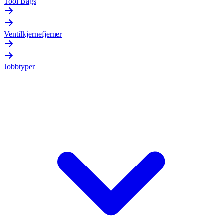
Tool Bags
Ventilkjernefjerner
Jobbtyper